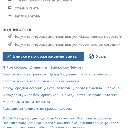
Отзыв о сайте
Найти церковь
ПОДПИСАТЬСЯ
Получить информационный выпуск «Ежедневных новостей»
Получить информационный выпуск «Саентология сегодня»
Близкие по содержанию сайты
Язык
Л. Рон Хаббард
Дианетика
Scientology Network
Саентологическая религия
Дэвид Мицкевич
Начать онлайн-курс
Саентологические добровольные священники
Международная ассоциация саентологов
Дорога к счастью
Нарконон
В поддержку мира без наркотиков
Объединяйтесь за права человека
Молодёжь за права человека
Гражданская комиссия по правам человека
© 2026
Международная Церковь Саентологии.
Все права защищены.
Политика конфиденциальности
•
Политика в отношении cookie-файлов
•
Условия пользования сайтом
•
Правовые положения