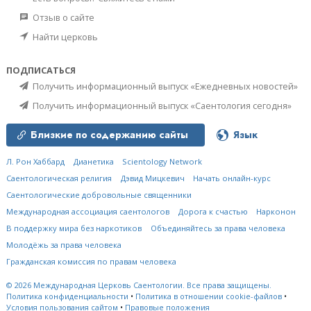
Отзыв о сайте
Найти церковь
ПОДПИСАТЬСЯ
Получить информационный выпуск «Ежедневных новостей»
Получить информационный выпуск «Саентология сегодня»
Близкие по содержанию сайты
Язык
Л. Рон Хаббард
Дианетика
Scientology Network
Саентологическая религия
Дэвид Мицкевич
Начать онлайн-курс
Саентологические добровольные священники
Международная ассоциация саентологов
Дорога к счастью
Нарконон
В поддержку мира без наркотиков
Объединяйтесь за права человека
Молодёжь за права человека
Гражданская комиссия по правам человека
© 2026
Международная Церковь Саентологии.
Все права защищены.
Политика конфиденциальности
•
Политика в отношении cookie-файлов
•
Условия пользования сайтом
•
Правовые положения