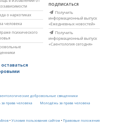
ощь в избавлении от
ПОДПИСАТЬСЯ
козависимости
Получить
вда о наркотиках
информационный выпуск
ва человека
«Ежедневных новостей»
страже психического
Получить
ровья
информационный выпуск
«Саентология сегодня»
ровольные
щенники
 оставаться
оровыми
аентологические добровольные священники
 за права человека
Молодёжь за права человека
айлов
•
Условия пользования сайтом
•
Правовые положения