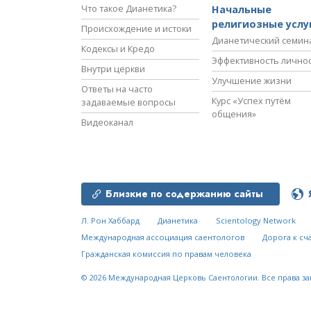
Что такое Дианетика?
Начальные
религиозные услу
Происхождение и истоки
Дианетический семин
Кодексы и Кредо
Эффективность лично
Внутри церкви
Улучшение жизни
Ответы на часто
Курс «Успех путём
задаваемые вопросы
общения»
Видеоканал
Близкие по содержанию сайты
Л. Рон Хаббард
Дианетика
Scientology Network
Международная ассоциация саентологов
Дорога к сч
Гражданская комиссия по правам человека
© 2026
Международная Церковь Саентологии.
Все права з