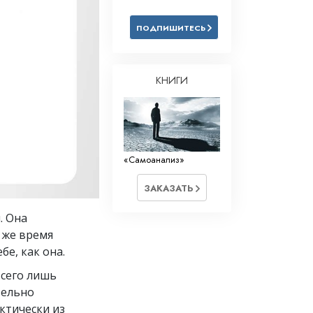
Решение проблемы наркотиков
ПОДПИШИТЕСЬ
Дети
Инструменты для использования
в работе
КНИГИ
Этика и состояния
Причина подавления
Расследования
«Самоанализ»
Основы организации
ЗАКАЗАТЬ
Основы связей с общественностью
й
. Она
Задачи и цели
о же время
бе, как она.
Технология обучения
всего лишь
Общение
тельно
ктически из