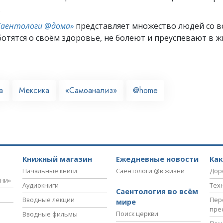
.
Саентологи @дома»
представляет множество людей со вс
отятся о своём здоровье, не болеют и преуспевают в ж
а
Мексика
«Самоанализ»
@home
Книжный магазин
Ежедневные новости
Ка
Начальные книги
Саентологи @в жизни
Дор
зни»
Аудиокниги
Тех
Саентология во всём
Вводные лекции
Пер
мире
пре
Поиск церкви
Вводные фильмы