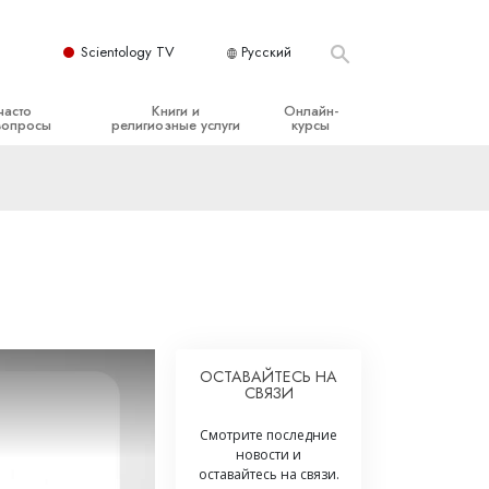
Scientology TV
Русский
часто
Книги и
Онлайн-
вопросы
религиозные услуги
курсы
ые принципы
Начальные книги
Как разрешать конфликты
Аудиокниги
Динамики существования
организация
Вводные лекции
Компоненты понимания
Вводные фильмы
Как противостоять опасному
окружению
Начальные религиозные услуги
Помощь при болезнях и травмах
ОСТАВАЙТЕСЬ НА
СВЯЗИ
Целостность и честность
Супружество
Смотрите последние
новости и
Шкала эмоциональных тонов
оставайтесь на связи.