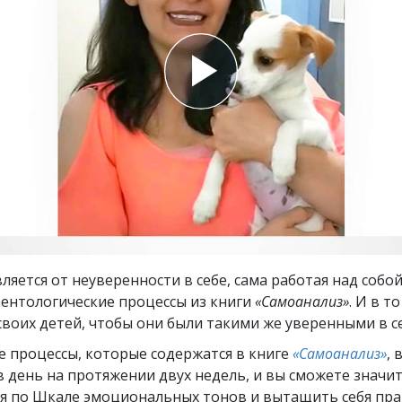
ть.
cвященники
е?
ляется от неуверенности в себе, сама работая над собо
аентологические процессы из книги
«Самоанализ»
. И в т
своих детей, чтобы они были такими же уверенными в се
е процессы, которые содержатся в книге
«Самоанализ»
, 
в день на протяжении двух недель, и вы сможете значи
бя по Шкале эмоциональных тонов и вытащить себя пра