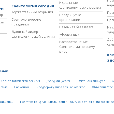
Пом
Идеальные
нар
Саентология сегодня
саентологические церкви
ги
Торжественные открытия
Пра
ар
Продвинутые
Саентологические
организации
Пра
сти
праздники
Наземная база Флага
На 
Духовный лидер
здо
«Фривиндз»
саентологической религии
Доб
Распространение
свя
Саентологии по всему
миру
Как
зд
Язык
Саентологическая религия
Дэвид Мицкевич
Начать онлайн-курс
С
астью
Нарконон
В поддержку мира без наркотиков
Объединяйтесь
ащищены.
Политика конфиденциальности
•
Политика в отношении cookie-ф