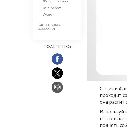
Любовь и ненавис
@в организации
Что такое величи
@на работе
@дома
Как оставаться
здоровыми
ПОДЕЛИТЕСЬ
София избав
проходит с
она растит 
Используйт
по полчаса 
поднять се