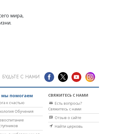
его мира,
изни.
БУДЬТЕ С НАМИ
СВЯЖИТЕСЬ С НАМИ
к мы помогаем
ога к счастью
Есть вопросы?
Свяжитесь с нами
нология Обучения
Отзыв о сайте
евоспитание
ступников
Найти церковь