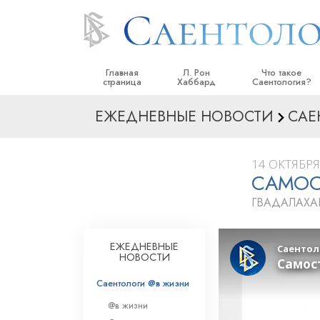
Главная
Л. Рон
Что такое
страница
Хаббард
Саентология?
ЕЖЕДНЕВНЫЕ НОВОСТИ
САЕ
Верования и прак
Саентологически
кодексы
14 ОКТЯБРЯ 
САМОС
Что саентологи го
Саентологии
ГВАДАЛАХА
Познакомьтесь с 
Внутри церкви
ЕЖЕДНЕВНЫЕ
НОВОСТИ
Основные принци
Саентологи @в жизни
Введение в Диане
@в жизни