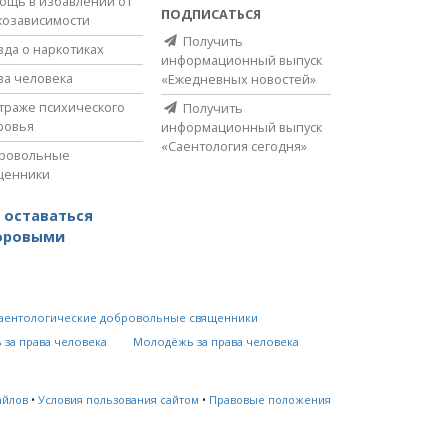
ощь в избавлении от
ПОДПИСАТЬСЯ
козависимости
Получить
вда о наркотиках
информационный выпуск
ва человека
«Ежедневных новостей»
страже психического
Получить
ровья
информационный выпуск
«Саентология сегодня»
ровольные
щенники
 оставаться
оровыми
аентологические добровольные священники
 за права человека
Молодёжь за права человека
айлов
•
Условия пользования сайтом
•
Правовые положения