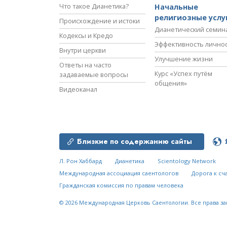
Что такое Дианетика?
Начальные
религиозные услу
Происхождение и истоки
Дианетический семин
Кодексы и Кредо
Эффективность лично
Внутри церкви
Улучшение жизни
Ответы на часто
Курс «Успех путём
задаваемые вопросы
общения»
Видеоканал
Близкие по содержанию сайты
Л. Рон Хаббард
Дианетика
Scientology Network
Международная ассоциация саентологов
Дорога к сч
Гражданская комиссия по правам человека
© 2026
Международная Церковь Саентологии.
Все права з