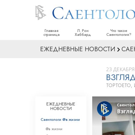
Главная
Л. Рон
Что такое
страница
Хаббард
Саентология?
ЕЖЕДНЕВНЫЕ НОВОСТИ
САЕ
Верования и прак
Саентологически
кодексы
23 ДЕКАБРЯ 
ВЗГЛЯ
Что саентологи го
Саентологии
ТОРТОЕТО, 
Познакомьтесь с 
Внутри церкви
ЕЖЕДНЕВНЫЕ
НОВОСТИ
Основные принци
Саентологи @в жизни
Введение в Диане
@в жизни