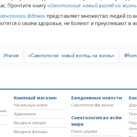
час. Прочтите книгу
«Саентология: новый взгляд на жизнь
Саентологи @дома»
представляет множество людей со вс
отятся о своём здоровье, не болеют и преуспевают в ж
Италия
«Саентология: новый взгляд на жизнь»
@hom
Книжный магазин
Ежедневные новости
Ка
Начальные книги
Саентологи @в жизни
Дор
зни»
Аудиокниги
Тех
Саентология во всём
Вводные лекции
Пер
мире
пре
Поиск церкви
Вводные фильмы