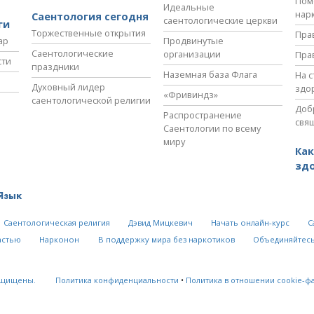
Пом
Идеальные
нар
Саентология сегодня
саентологические церкви
ги
Торжественные открытия
Пра
ар
Продвинутые
Саентологические
организации
Пра
сти
праздники
Наземная база Флага
На 
Духовный лидер
здо
«Фривиндз»
саентологической религии
Доб
Распространение
свя
Саентологии по всему
миру
Как
зд
Язык
Саентологическая религия
Дэвид Мицкевич
Начать онлайн-курс
С
астью
Нарконон
В поддержку мира без наркотиков
Объединяйтесь
ащищены.
Политика конфиденциальности
•
Политика в отношении cookie-ф