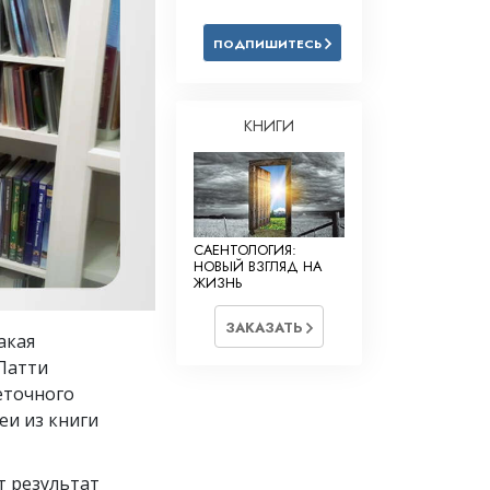
Решение проблемы наркотиков
ПОДПИШИТЕСЬ
Дети
Инструменты для использования
в работе
КНИГИ
Этика и состояния
Причина подавления
Расследования
САЕНТОЛОГИЯ:
НОВЫЙ ВЗГЛЯД НА
ЖИЗНЬ
Основы организации
Основы связей с общественностью
ЗАКАЗАТЬ
акая
Задачи и цели
Патти
еточного
Технология обучения
еи из книги
Общение
т результат