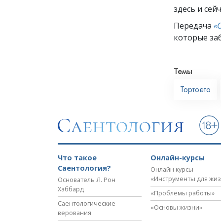
здесь и сей
Передача
«
которые заб
Темы
Тортоето
Что такое
Онлайн-курсы
Саентология?
Онлайн курсы
«Инструменты для жи
Основатель Л. Рон
Хаббард
«Проблемы работы»
Саентологические
«Основы жизни»
верования