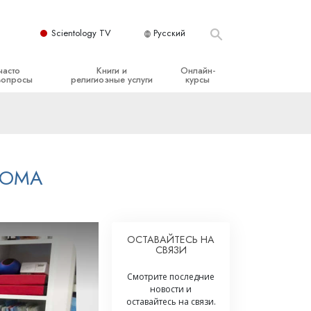
Scientology TV
Русский
часто
Книги и
Онлайн-
вопросы
религиозные услуги
курсы
ые принципы
Начальные книги
Как разрешать конфликты
Аудиокниги
Динамики существования
организация
Вводные лекции
Компоненты понимания
ДОМА
Вводные фильмы
Как противостоять опасному
окружению
Начальные религиозные услуги
Помощь при болезнях и травмах
ОСТАВАЙТЕСЬ НА
СВЯЗИ
Целостность и честность
Супружество
Смотрите последние
новости и
Шкала эмоциональных тонов
оставайтесь на связи.