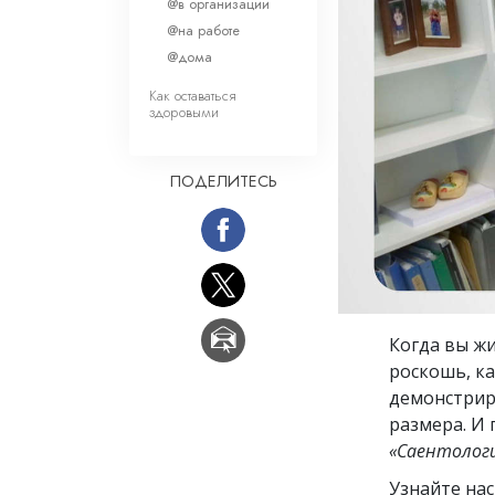
Любовь и ненавис
@в организации
Что такое величи
@на работе
@дома
Как оставаться
здоровыми
ПОДЕЛИТЕСЬ
Когда вы жи
роскошь, к
демонстрир
размера. И 
«Саентологи
Узнайте на