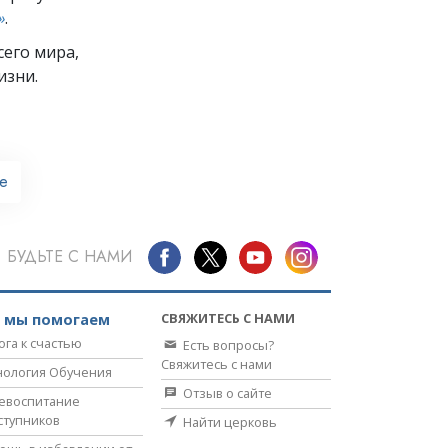
»
.
его мира,
изни.
e
БУДЬТЕ С НАМИ
СВЯЖИТЕСЬ С НАМИ
к мы помогаем
ога к счастью
Есть вопросы?
Свяжитесь с нами
нология Обучения
Отзыв о сайте
евоспитание
ступников
Найти церковь