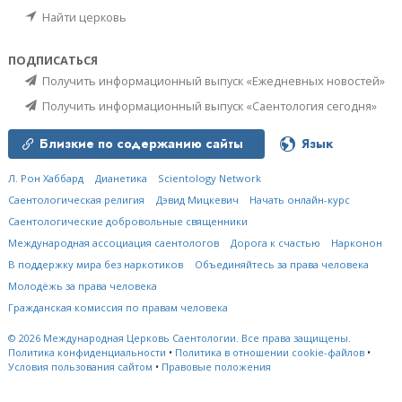
Найти церковь
ПОДПИСАТЬСЯ
Получить информационный выпуск «Ежедневных новостей»
Получить информационный выпуск «Саентология сегодня»
Близкие по содержанию сайты
Язык
Л. Рон Хаббард
Дианетика
Scientology Network
Саентологическая религия
Дэвид Мицкевич
Начать онлайн-курс
Саентологические добровольные священники
Международная ассоциация саентологов
Дорога к счастью
Нарконон
В поддержку мира без наркотиков
Объединяйтесь за права человека
Молодёжь за права человека
Гражданская комиссия по правам человека
© 2026
Международная Церковь Саентологии.
Все права защищены.
Политика конфиденциальности
•
Политика в отношении cookie-файлов
•
Условия пользования сайтом
•
Правовые положения