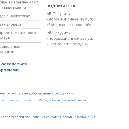
ощь в избавлении от
ПОДПИСАТЬСЯ
козависимости
Получить
вда о наркотиках
информационный выпуск
ва человека
«Ежедневных новостей»
страже психического
Получить
ровья
информационный выпуск
«Саентология сегодня»
ровольные
щенники
 оставаться
оровыми
аентологические добровольные священники
 за права человека
Молодёжь за права человека
айлов
•
Условия пользования сайтом
•
Правовые положения