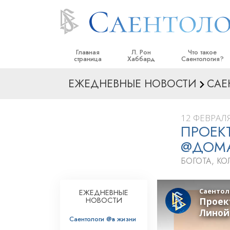
Главная
Л. Рон
Что такое
страница
Хаббард
Саентология?
ЕЖЕДНЕВНЫЕ НОВОСТИ
САЕ
Верования и прак
Саентологически
кодексы
12 ФЕВРАЛЯ
ПРОЕК
Что саентологи го
Саентологии
@ДОМА
Познакомьтесь с 
БОГОТА, К
Внутри церкви
ЕЖЕДНЕВНЫЕ
Основные принци
НОВОСТИ
Введение в Диане
Саентологи @в жизни