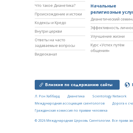
Что такое Дианетика?
Начальные
религиозные услу
Происхождение и истоки
Дианетический семин
Кодексы и Кредо
Эффективность лично
Внутри церкви
Улучшение жизни
Ответы на часто
Курс «Успех путём
задаваемые вопросы
общения»
Видеоканал
Близкие по содержанию сайты
Л. Рон Хаббард
Дианетика
Scientology Network
Международная ассоциация саентологов
Дорога к сч
Гражданская комиссия по правам человека
© 2026
Международная Церковь Саентологии.
Все права з