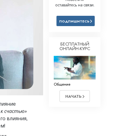
оставайтесь на связи.
Решение проблемы наркотиков
Дети
ПОДПИШИТЕСЬ
Инструменты для использования
в работе
БЕСПЛАТНЫЙ
Этика и состояния
ОНЛАЙН-КУРС
Причина подавления
Расследования
Основы организации
Общение
Основы связей с общественностью
НАЧАТЬ
Задачи и цели
Влияние
 к счастью»
Технология обучения
го влияния,
Общение
м!
ии,