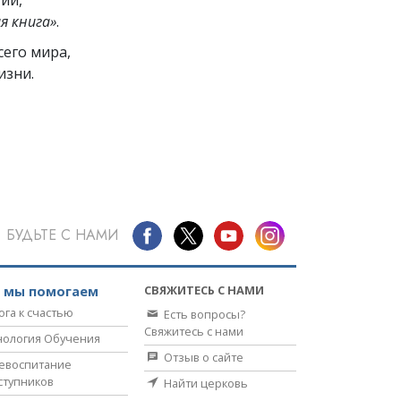
я книга»
.
его мира,
изни.
БУДЬТЕ С НАМИ
СВЯЖИТЕСЬ С НАМИ
к мы помогаем
ога к счастью
Есть вопросы?
Свяжитесь с нами
нология Обучения
Отзыв о сайте
евоспитание
ступников
Найти церковь