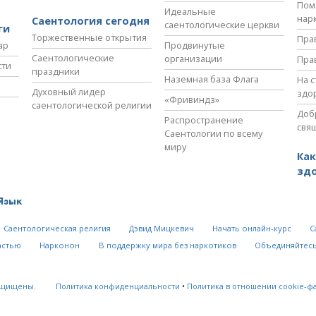
Пом
Идеальные
нар
Саентология сегодня
саентологические церкви
ги
Торжественные открытия
Пра
ар
Продвинутые
Саентологические
организации
Пра
сти
праздники
Наземная база Флага
На 
Духовный лидер
здо
«Фривиндз»
саентологической религии
Доб
Распространение
свя
Саентологии по всему
миру
Как
зд
Язык
Саентологическая религия
Дэвид Мицкевич
Начать онлайн-курс
С
астью
Нарконон
В поддержку мира без наркотиков
Объединяйтесь
ащищены.
Политика конфиденциальности
•
Политика в отношении cookie-ф