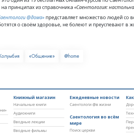
 на принципах из справочника
«Саентология: настольна
Саентологи @дома»
представляет множество людей со вс
отятся о своём здоровье, не болеют и преуспевают в ж
Колумбия
«Общение»
@home
Книжный магазин
Ежедневные новости
Ка
Начальные книги
Саентологи @в жизни
Дор
зни»
Аудиокниги
Тех
Саентология во всём
Вводные лекции
Пер
мире
пре
Поиск церкви
Вводные фильмы