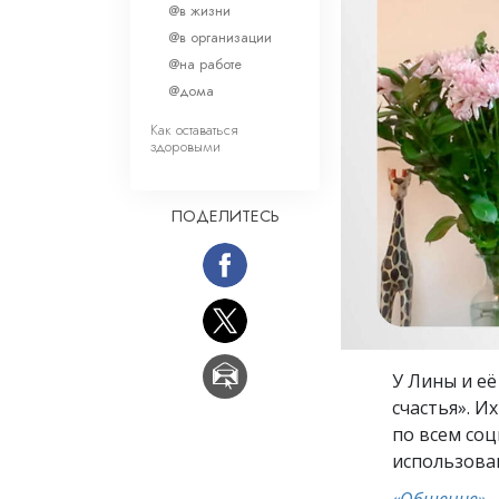
Любовь и ненавис
@в жизни
Что такое величи
@в организации
@на работе
@дома
Как оставаться
здоровыми
ПОДЕЛИТЕСЬ
У Лины и её
счастья». И
по всем соц
использова
«Общение»
–