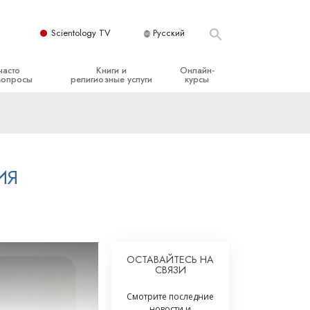
Scientology TV
Русский
часто
Книги и
Онлайн-
вопросы
религиозные услуги
курсы
ые принципы
Начальные книги
Как разрешать конфликты
Аудиокниги
Динамики существования
организация
Вводные лекции
Компоненты понимания
ИЯ
Вводные фильмы
Как противостоять опасному
окружению
Начальные религиозные услуги
Помощь при болезнях и травмах
Целостность и честность
ОСТАВАЙТЕСЬ НА
СВЯЗИ
Супружество
Смотрите последние
Шкала эмоциональных тонов
новости и