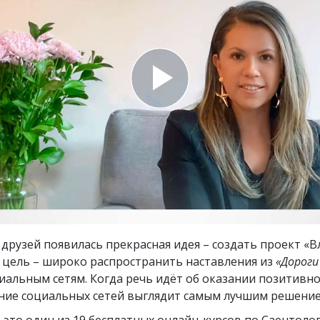
ть.
cвященники
е?
 друзей появилась прекрасная идея – создать проект «
х цель – широко распространить наставления из
«Дороги
иальным сетям. Когда речь идёт об оказании позитивно
ние социальных сетей выглядит самым лучшим решение
 это один из 19 бесплатных онлайн-курсов по Саентолог