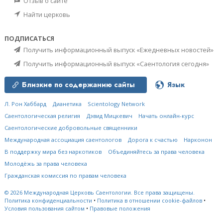
Отзыв о сайте
Найти церковь
ПОДПИСАТЬСЯ
Получить информационный выпуск «Ежедневных новостей»
Получить информационный выпуск «Саентология сегодня»
Близкие по содержанию сайты
Язык
Л. Рон Хаббард
Дианетика
Scientology Network
Саентологическая религия
Дэвид Мицкевич
Начать онлайн-курс
Саентологические добровольные священники
Международная ассоциация саентологов
Дорога к счастью
Нарконон
В поддержку мира без наркотиков
Объединяйтесь за права человека
Молодёжь за права человека
Гражданская комиссия по правам человека
© 2026
Международная Церковь Саентологии.
Все права защищены.
Политика конфиденциальности
•
Политика в отношении cookie-файлов
•
Условия пользования сайтом
•
Правовые положения