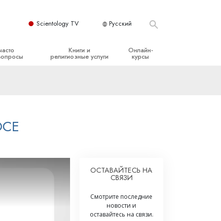
Scientology TV
Русский
часто
Книги и
Онлайн-
вопросы
религиозные услуги
курсы
ые принципы
Начальные книги
Как разрешать конфликты
Аудиокниги
Динамики существования
организация
Вводные лекции
Компоненты понимания
ОСЕ
Вводные фильмы
Как противостоять опасному
окружению
Начальные религиозные услуги
Помощь при болезнях и травмах
ОСТАВАЙТЕСЬ НА
СВЯЗИ
Целостность и честность
Супружество
Смотрите последние
новости и
Шкала эмоциональных тонов
оставайтесь на связи.