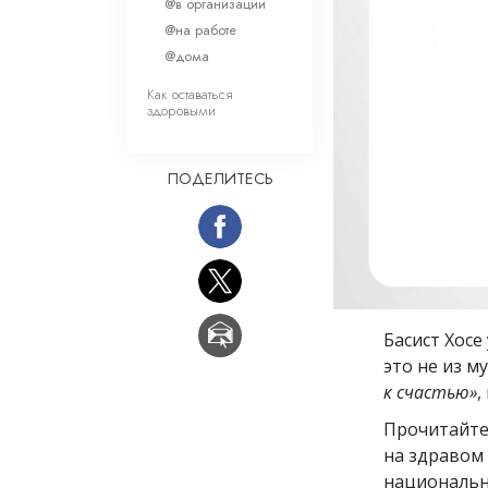
Любовь и ненавис
@в организации
Что такое величи
@на работе
@дома
Как оставаться
здоровыми
ПОДЕЛИТЕСЬ
Басист Хосе
это не из м
к счастью»
,
Прочитайте
на здравом
национальн