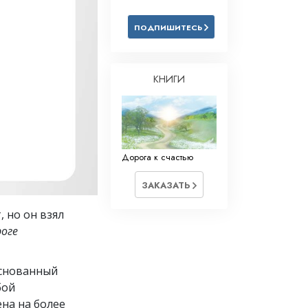
Решение проблемы наркотиков
ПОДПИШИТЕСЬ
Дети
Инструменты для использования
в работе
КНИГИ
Этика и состояния
Причина подавления
Расследования
Дорога к счастью
Основы организации
ЗАКАЗАТЬ
Основы связей с общественностью
, но он взял
Задачи и цели
роге
Технология обучения
основанный
Общение
бой
на на более