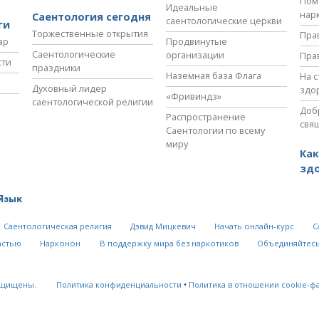
Пом
Идеальные
нар
Саентология сегодня
саентологические церкви
ги
Торжественные открытия
Пра
ар
Продвинутые
Саентологические
организации
Пра
сти
праздники
Наземная база Флага
На 
Духовный лидер
здо
«Фривиндз»
саентологической религии
Доб
Распространение
свя
Саентологии по всему
миру
Как
зд
Язык
Саентологическая религия
Дэвид Мицкевич
Начать онлайн-курс
С
астью
Нарконон
В поддержку мира без наркотиков
Объединяйтесь
ащищены.
Политика конфиденциальности
•
Политика в отношении cookie-ф