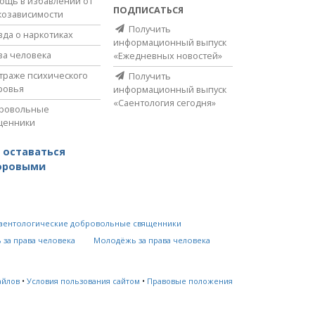
ощь в избавлении от
ПОДПИСАТЬСЯ
козависимости
Получить
вда о наркотиках
информационный выпуск
ва человека
«Ежедневных новостей»
страже психического
Получить
ровья
информационный выпуск
«Саентология сегодня»
ровольные
щенники
 оставаться
оровыми
аентологические добровольные священники
 за права человека
Молодёжь за права человека
айлов
•
Условия пользования сайтом
•
Правовые положения