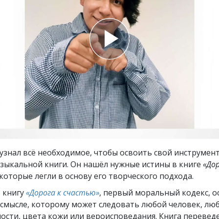
ть.
cвященники
е?
 узнал всё необходимое, чтобы освоить свой инструмент
узыкальной книги. Он нашёл нужные истины в книге
«До
 которые легли в основу его творческого подхода.
 книгу
«Дорога к счастью»
, первый моральный кодекс, 
 смысле, которому может следовать любой человек, лю
ости, цвета кожи или вероисповедания. Книга переведе