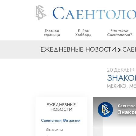
Главная
Л. Рон
Что такое
страница
Хаббард
Саентология?
ЕЖЕДНЕВНЫЕ НОВОСТИ
САЕ
Верования и прак
Саентологически
кодексы
20 ДЕКАБРЯ 
ЗНАКО
Что саентологи го
Саентологии
МЕХИКО, М
Познакомьтесь с 
Внутри церкви
ЕЖЕДНЕВНЫЕ
НОВОСТИ
Основные принци
Саентологи @в жизни
Введение в Диане
@в жизни