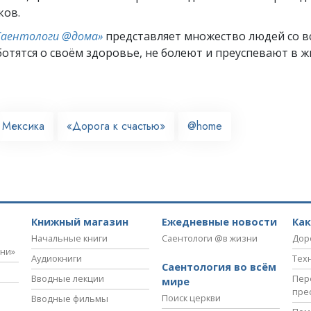
ков.
Саентологи @дома»
представляет множество людей со вс
отятся о своём здоровье, не болеют и преуспевают в ж
Мексика
«Дорога к счастью»
@home
Книжный магазин
Ежедневные новости
Ка
Начальные книги
Саентологи @в жизни
Дор
зни»
Аудиокниги
Тех
Саентология во всём
Вводные лекции
Пер
мире
пре
Поиск церкви
Вводные фильмы