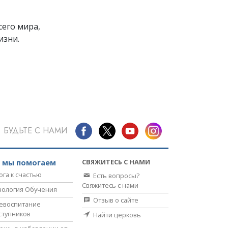
его мира,
изни.
БУДЬТЕ С НАМИ
СВЯЖИТЕСЬ С НАМИ
к мы помогаем
ога к счастью
Есть вопросы?
Свяжитесь с нами
нология Обучения
Отзыв о сайте
евоспитание
ступников
Найти церковь