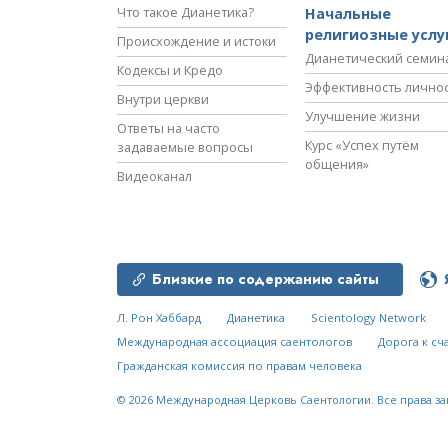
Что такое Дианетика?
Начальные
религиозные услу
Происхождение и истоки
Дианетический семин
Кодексы и Кредо
Эффективность лично
Внутри церкви
Улучшение жизни
Ответы на часто
Курс «Успех путём
задаваемые вопросы
общения»
Видеоканал
Близкие по содержанию сайты
Л. Рон Хаббард
Дианетика
Scientology Network
Международная ассоциация саентологов
Дорога к сч
Гражданская комиссия по правам человека
© 2026
Международная Церковь Саентологии.
Все права з