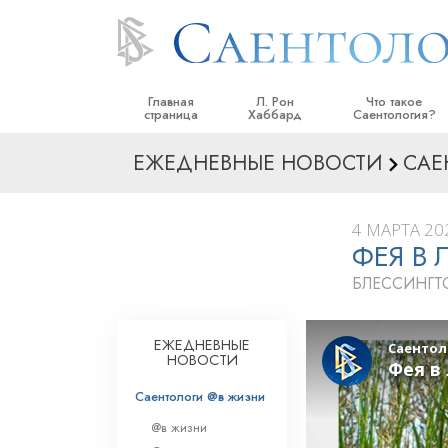
Главная
Л. Рон
Что такое
страница
Хаббард
Саентология?
ЕЖЕДНЕВНЫЕ НОВОСТИ
САЕ
Верования и прак
Саентологически
кодексы
4 МАРТА 202
ФЕЯ В
Что саентологи го
Саентологии
БЛЕССИНГТ
Познакомьтесь с 
Внутри церкви
ЕЖЕДНЕВНЫЕ
НОВОСТИ
Основные принци
Саентологи @в жизни
Введение в Диане
@в жизни