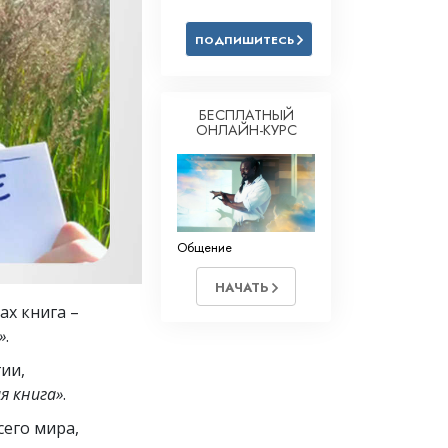
Решение проблемы наркотиков
ПОДПИШИТЕСЬ
Дети
Инструменты для использования
в работе
БЕСПЛАТНЫЙ
ОНЛАЙН-КУРС
Этика и состояния
Причина подавления
Расследования
Общение
Основы организации
НАЧАТЬ
Основы связей с общественностью
ах книга –
Задачи и цели
»
.
ии,
Технология обучения
я книга»
.
Общение
его мира,