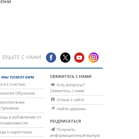
изни.
БУДЬТЕ С НАМИ
СВЯЖИТЕСЬ С НАМИ
к мы помогаем
ога к счастью
Есть вопросы?
Свяжитесь с нами
нология Обучения
Отзыв о сайте
евоспитание
ступников
Найти церковь
ощь в избавлении от
ПОДПИСАТЬСЯ
козависимости
Получить
вда о наркотиках
информационный выпуск