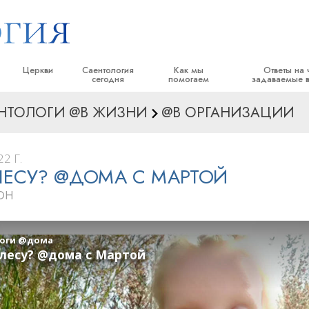
Церкви
Саентология
Как мы
Ответы на 
сегодня
помогаем
задаваемые 
НТОЛОГИ @В ЖИЗНИ
@В ОРГАНИЗАЦИИ
тики
Найти церковь
Торжественные открытия
Дорога к счастью
Истоки и основн
е принципы и
Идеальные саентологические
Саентологические праздники
Прикладное Образование
Внутри церкви
церкви
2 Г.
Дэвид Мицкевич, духовный лидер
Криминон
Саентология: её 
 ЛЕСУ? @ДОМА С МАРТОЙ
ворят о
Продвинутые организации
религии Саентологии
Нарконон
ОН
Наземная база Флага
саентологом
Правда о наркотиках
«Фривиндз»
Объединяйтесь за права человека
Распространение Саентологии по
пы Саентологии
всему миру
Гражданская комиссия по правам
человека
тику
Cаентологические добровольные