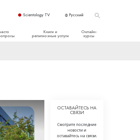
Scientology TV
Русский
часто
Книги и
Онлайн-
вопросы
религиозные услуги
курсы
ые принципы
Начальные книги
Как разрешать конфликты
Аудиокниги
Динамики существования
организация
Вводные лекции
Компоненты понимания
Вводные фильмы
Как противостоять опасному
окружению
Начальные религиозные услуги
Помощь при болезнях и травмах
ОСТАВАЙТЕСЬ НА
СВЯЗИ
Целостность и честность
Супружество
Смотрите последние
новости и
Шкала эмоциональных тонов
оставайтесь на связи.