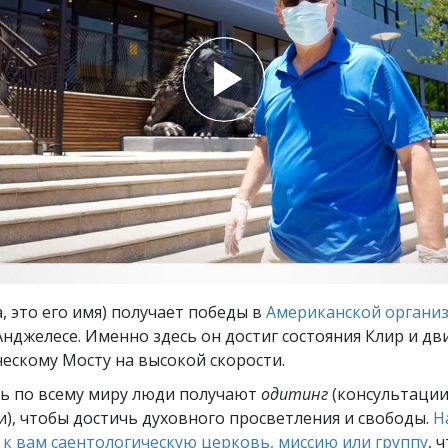
ть.
cвященники
е?
а, это его имя) получает победы в
Американской организ
нджелесе. Именно здесь он достиг состояния Клир и дв
ескому Мосту на высокой скорости.
ь по всему миру люди получают
одитинг
(консультации
), чтобы достичь духовного просветления и свободы.
Н
к вам саентологическую церковь, миссию или группу
, 