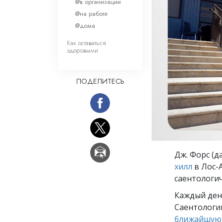
Любовь и ненавис
@в организации
Что такое величи
@на работе
@дома
Как оставаться
здоровыми
ПОДЕЛИТЕСЬ
Дж. Форс (д
хилл
в Лос-А
саентологич
Каждый ден
Саентологии
ближайшую 