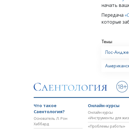
начать ваш
Передача
«
которые заб
Темы
Лос‑Андже
Американск
Что такое
Онлайн-курсы
Саентология?
Онлайн курсы
«Инструменты для жи
Основатель Л. Рон
Хаббард
«Проблемы работы»