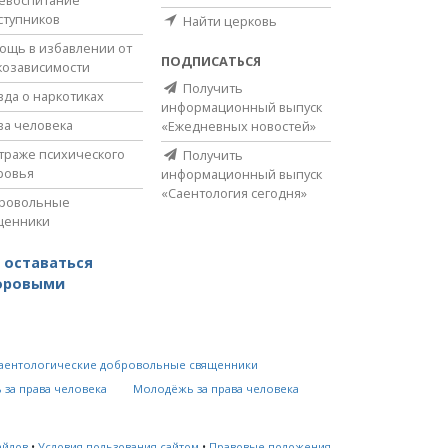
ступников
Найти церковь
ощь в избавлении от
ПОДПИСАТЬСЯ
козависимости
Получить
вда о наркотиках
информационный выпуск
ва человека
«Ежедневных новостей»
страже психического
Получить
ровья
информационный выпуск
«Саентология сегодня»
ровольные
щенники
 оставаться
оровыми
аентологические добровольные священники
 за права человека
Молодёжь за права человека
айлов
•
Условия пользования сайтом
•
Правовые положения