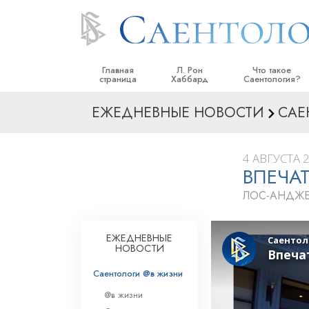
Главная
Л. Рон
Что такое
страница
Хаббард
Саентология?
ЕЖЕДНЕВНЫЕ НОВОСТИ
САЕ
Верования и прак
Саентологически
кодексы
4 АВГУСТА 2
ВПЕЧА
Что саентологи го
Саентологии
ЛОС-АНДЖЕ
Познакомьтесь с 
Внутри церкви
ЕЖЕДНЕВНЫЕ
НОВОСТИ
Основные принци
Саентологи @в жизни
Введение в Диане
@в жизни