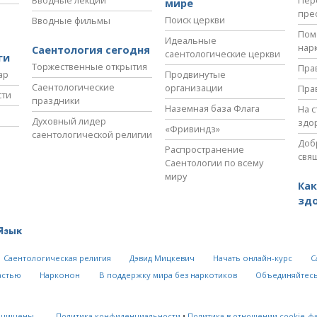
мире
пре
Поиск церкви
Вводные фильмы
Пом
Идеальные
нар
Саентология сегодня
саентологические церкви
ги
Торжественные открытия
Пра
ар
Продвинутые
Саентологические
организации
Пра
сти
праздники
Наземная база Флага
На 
Духовный лидер
здо
«Фривиндз»
саентологической религии
Доб
Распространение
свя
Саентологии по всему
миру
Как
зд
Язык
Саентологическая религия
Дэвид Мицкевич
Начать онлайн-курс
С
астью
Нарконон
В поддержку мира без наркотиков
Объединяйтесь
ащищены.
Политика конфиденциальности
•
Политика в отношении cookie-ф