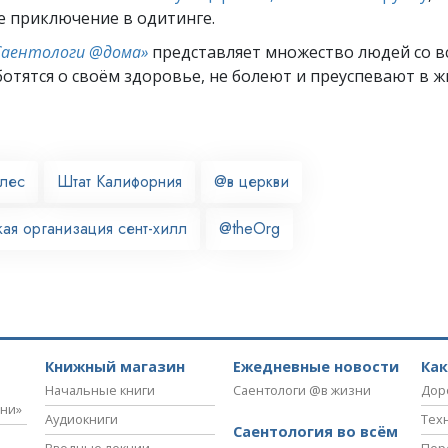
е приключение в одитинге.
Саентологи @дома»
представляет множество людей со вс
отятся о своём здоровье, не болеют и преуспевают в ж
лес
Штат Калифорния
@в церкви
ая организация сент-хилл
@theOrg
Книжный магазин
Ежедневные новости
Ка
Начальные книги
Саентологи @в жизни
Дор
зни»
Аудиокниги
Тех
Саентология во всём
Вводные лекции
Пер