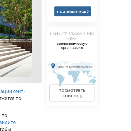
Решение проблемы наркотиков
ПОДПИШИТЕСЬ
Дети
Инструменты для использования
в работе
НАЙДИТЕ БЛИЖАЙШУЮ
К ВАМ
Этика и состояния
саентологическую
организацию
Причина подавления
Расследования
Основы организации
Основы связей с общественностью
ПОСМОТРЕТЬ
ации сент-
СПИСОК
Задачи и цели
ижется по
Технология обучения
 по
Общение
айдите
чтобы