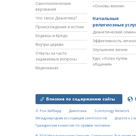
Саентологические
«Основы жизни»
верования
Что такое Дианетика?
Начальные
религиозные услу
Происхождение и истоки
Дианетический семин
Кодексы и Кредо
Эффективность лично
Внутри церкви
Улучшение жизни
Ответы на часто
Курс «Успех путём
задаваемые вопросы
общения»
Видеоканал
Близкие по содержанию сайты
Л. Рон Хаббард
Дианетика
Scientology Network
Международная ассоциация саентологов
Дорога к сч
Гражданская комиссия по правам человека
© 2026
Международная Церковь Саентологии.
Все права з