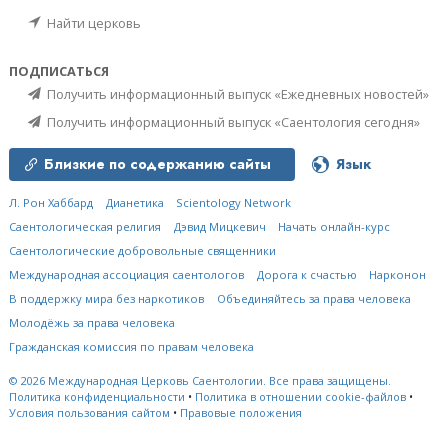
Найти церковь
ПОДПИСАТЬСЯ
Получить информационный выпуск «Ежедневных новостей»
Получить информационный выпуск «Саентология сегодня»
Близкие по содержанию сайты
Язык
Л. Рон Хаббард
Дианетика
Scientology Network
Саентологическая религия
Дэвид Мицкевич
Начать онлайн-курс
Саентологические добровольные священники
Международная ассоциация саентологов
Дорога к счастью
Нарконон
В поддержку мира без наркотиков
Объединяйтесь за права человека
Молодёжь за права человека
Гражданская комиссия по правам человека
© 2026
Международная Церковь Саентологии.
Все права защищены.
Политика конфиденциальности
•
Политика в отношении cookie-файлов
•
Условия пользования сайтом
•
Правовые положения