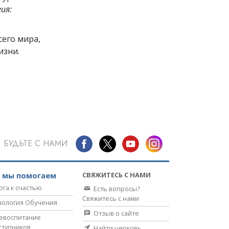
ия:
его мира,
изни.
БУДЬТЕ С НАМИ
СВЯЖИТЕСЬ С НАМИ
к мы помогаем
ога к счастью
Есть вопросы?
Свяжитесь с нами
нология Обучения
Отзыв о сайте
евоспитание
ступников
Найти церковь