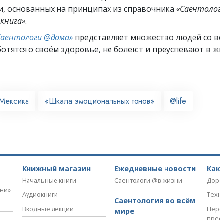
и, основанных на принципах из справочника
«Саентолог
книга»
.
Саентологи @дома»
представляет множество людей со вс
отятся о своём здоровье, не болеют и преуспевают в ж
Мексика
«Шкала эмоциональных тонов»
@life
Книжный магазин
Ежедневные новости
Ка
Начальные книги
Саентологи @в жизни
Дор
зни»
Аудиокниги
Тех
Саентология во всём
Вводные лекции
Пер
мире
пре