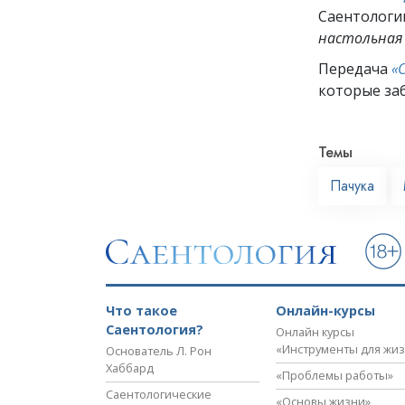
Саентологи
настольная 
Передача
«
которые заб
Темы
Пачука
Что такое
Онлайн-курсы
Саентология?
Онлайн курсы
«Инструменты для жи
Основатель Л. Рон
Хаббард
«Проблемы работы»
Саентологические
«Основы жизни»