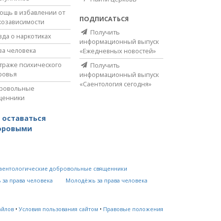
ощь в избавлении от
ПОДПИСАТЬСЯ
козависимости
Получить
вда о наркотиках
информационный выпуск
ва человека
«Ежедневных новостей»
страже психического
Получить
ровья
информационный выпуск
«Саентология сегодня»
ровольные
щенники
 оставаться
оровыми
аентологические добровольные священники
 за права человека
Молодёжь за права человека
айлов
•
Условия пользования сайтом
•
Правовые положения