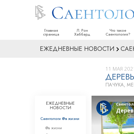
Главная
Л. Рон
Что такое
страница
Хаббард
Саентология?
ЕЖЕДНЕВНЫЕ НОВОСТИ
САЕ
Верования и прак
Саентологически
кодексы
11 МАЯ 2021
ДЕРЕВ
Что саентологи го
Саентологии
ПАЧУКА, М
Познакомьтесь с 
Внутри церкви
ЕЖЕДНЕВНЫЕ
НОВОСТИ
Основные принци
Саентологи @в жизни
Введение в Диане
@в жизни