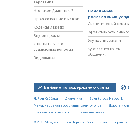
верования
Что такое Дианетика?
Начальные
религиозные услу
Происхождение и истоки
Дианетический семин
Кодексы и Кредо
Эффективность лично
Внутри церкви
Улучшение жизни
Ответы на часто
Курс «Успех путём
задаваемые вопросы
общения»
Видеоканал
Близкие по содержанию сайты
Л. Рон Хаббард
Дианетика
Scientology Network
Международная ассоциация саентологов
Дорога к сч
Гражданская комиссия по правам человека
© 2026
Международная Церковь Саентологии.
Все права з