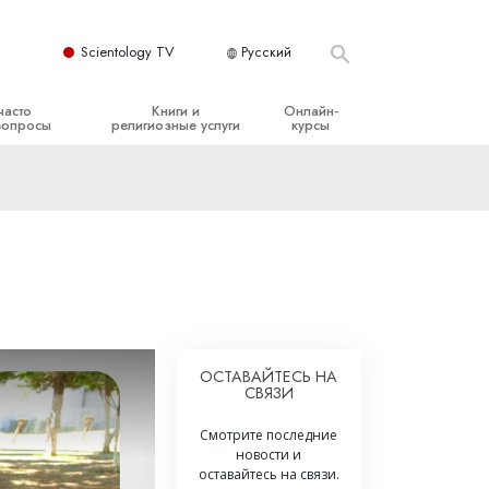
Scientology TV
Русский
часто
Книги и
Онлайн-
вопросы
религиозные услуги
курсы
ые принципы
Начальные книги
Как разрешать конфликты
Аудиокниги
Динамики существования
организация
Вводные лекции
Компоненты понимания
Вводные фильмы
Как противостоять опасному
окружению
Начальные религиозные услуги
Помощь при болезнях и травмах
ОСТАВАЙТЕСЬ НА
СВЯЗИ
Целостность и честность
Супружество
Смотрите последние
новости и
Шкала эмоциональных тонов
оставайтесь на связи.