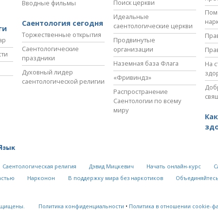
Поиск церкви
Вводные фильмы
Пом
Идеальные
нар
Саентология сегодня
саентологические церкви
ги
Торжественные открытия
Пра
ар
Продвинутые
Саентологические
организации
Пра
сти
праздники
Наземная база Флага
На 
Духовный лидер
здо
«Фривиндз»
саентологической религии
Доб
Распространение
свя
Саентологии по всему
миру
Как
зд
Язык
Саентологическая религия
Дэвид Мицкевич
Начать онлайн-курс
С
астью
Нарконон
В поддержку мира без наркотиков
Объединяйтесь
ащищены.
Политика конфиденциальности
•
Политика в отношении cookie-ф