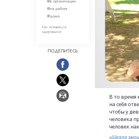
Любовь и ненавис
@в организации
Что такое величи
@на работе
@дома
Как оставаться
здоровыми
ПОДЕЛИТЕСЬ
В то время 
на себя отв
чтобы у дев
человека п
человек на
«Шкала эмо