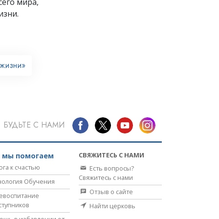
его мира,
изни.
 жизни»
БУДЬТЕ С НАМИ
СВЯЖИТЕСЬ С НАМИ
к мы помогаем
ога к счастью
Есть вопросы?
Свяжитесь с нами
нология Обучения
Отзыв о сайте
евоспитание
ступников
Найти церковь
ощь в избавлении от