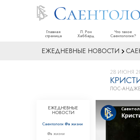
Главная
Л. Рон
Что такое
страница
Хаббард
Саентология?
ЕЖЕДНЕВНЫЕ НОВОСТИ
САЕ
Верования и прак
Саентологически
кодексы
28 ИЮНЯ 20
КРИСТ
Что саентологи го
Саентологии
ЛОС‑АНДЖЕ
Познакомьтесь с 
Внутри церкви
ЕЖЕДНЕВНЫЕ
НОВОСТИ
Основные принци
Саентологи @в жизни
Введение в Диане
@в жизни