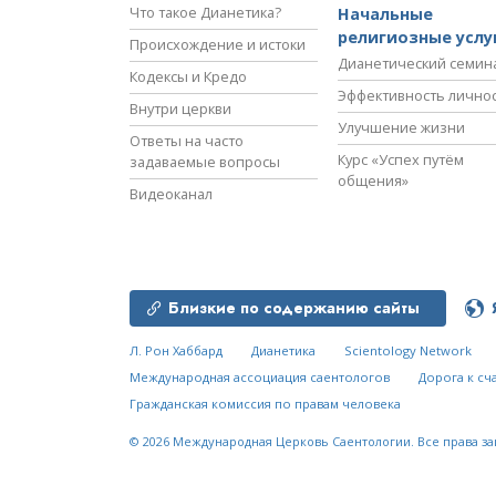
Что такое Дианетика?
Начальные
религиозные услу
Происхождение и истоки
Дианетический семин
Кодексы и Кредо
Эффективность лично
Внутри церкви
Улучшение жизни
Ответы на часто
Курс «Успех путём
задаваемые вопросы
общения»
Видеоканал
Близкие по содержанию сайты
Л. Рон Хаббард
Дианетика
Scientology Network
Международная ассоциация саентологов
Дорога к сч
Гражданская комиссия по правам человека
© 2026
Международная Церковь Саентологии.
Все права з