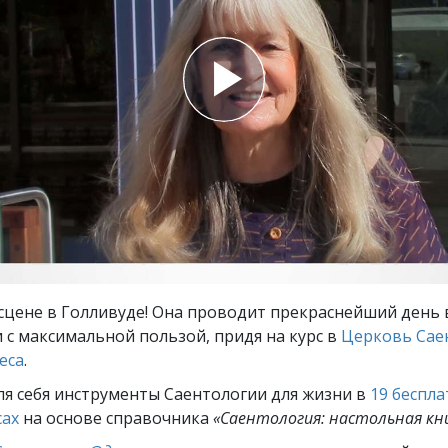
ть.
cвященники
е?
 сцене в Голливуде! Она проводит прекраснейший день
 с максимальной пользой, придя на курс в
Церковь Сае
еса
.
ля себя инструменты Саентологии для жизни в
19 беспл
сах
на основе справочника
«Саентология: настольная кн