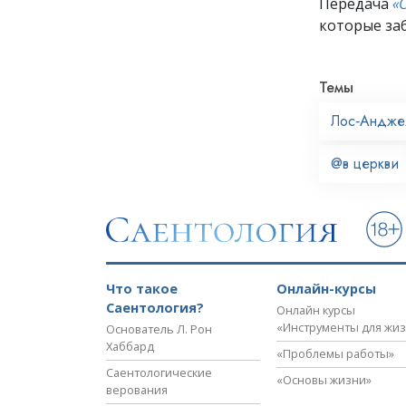
Передача
«
которые заб
Темы
Лос‑Андже
@в церкви
Что такое
Онлайн-курсы
Саентология?
Онлайн курсы
«Инструменты для жи
Основатель Л. Рон
Хаббард
«Проблемы работы»
Саентологические
«Основы жизни»
верования