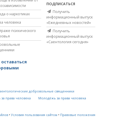
ПОДПИСАТЬСЯ
козависимости
Получить
вда о наркотиках
информационный выпуск
ва человека
«Ежедневных новостей»
страже психического
Получить
ровья
информационный выпуск
«Саентология сегодня»
ровольные
щенники
 оставаться
оровыми
аентологические добровольные священники
 за права человека
Молодёжь за права человека
айлов
•
Условия пользования сайтом
•
Правовые положения