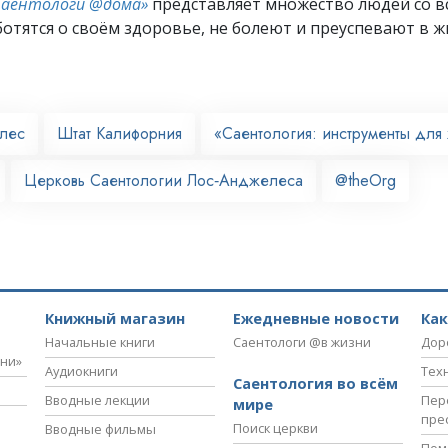
Саентологи @дома»
представляет множество людей со вс
отятся о своём здоровье, не болеют и преуспевают в ж
лес
Штат Калифорния
«Саентология: инструменты для
Церковь Саентологии Лос‑Анджелеса
@theOrg
Книжный магазин
Ежедневные новости
Ка
Начальные книги
Саентологи @в жизни
Дор
зни»
Аудиокниги
Тех
Саентология во всём
Вводные лекции
Пер
мире
пре
Поиск церкви
Вводные фильмы
Пом