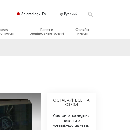
Scientology TV
Русский
часто
Книги и
Онлайн-
вопросы
религиозные услуги
курсы
ые принципы
Начальные книги
Как разрешать конфликты
Аудиокниги
Динамики существования
организация
Вводные лекции
Компоненты понимания
Вводные фильмы
Как противостоять опасному
окружению
Начальные религиозные услуги
Помощь при болезнях и травмах
ОСТАВАЙТЕСЬ НА
СВЯЗИ
Целостность и честность
Супружество
Смотрите последние
новости и
Шкала эмоциональных тонов
оставайтесь на связи.