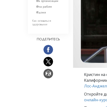
Любовь и ненавис
@в организации
Что такое величи
@на работе
@дома
Как оставаться
здоровыми
ПОДЕЛИТЕСЬ
Кристин на
Калифорнии
Лос-Анджел
Откройте д
онлайн-кур