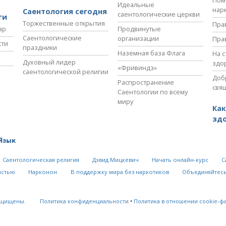
Идеальные
нар
Саентология сегодня
саентологические церкви
ги
Торжественные открытия
Пра
ар
Продвинутые
Саентологические
организации
Пра
сти
праздники
Наземная база Флага
На 
Духовный лидер
здо
«Фривиндз»
саентологической религии
Доб
Распространение
свя
Саентологии по всему
миру
Как
зд
Язык
Саентологическая религия
Дэвид Мицкевич
Начать онлайн-курс
С
астью
Нарконон
В поддержку мира без наркотиков
Объединяйтесь
ащищены.
Политика конфиденциальности
•
Политика в отношении cookie-ф