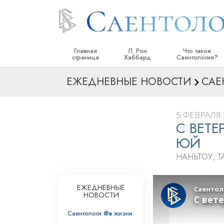
Главная
Л. Рон
Что такое
страница
Хаббард
Саентология?
ЕЖЕДНЕВНЫЕ НОВОСТИ
САЕ
Верования и прак
Саентологически
кодексы
5 ФЕВРАЛЯ 
С ВЕТ
Что саентологи го
Саентологии
ЮЙ
Познакомьтесь с 
НАНЬТОУ, 
Внутри церкви
ЕЖЕДНЕВНЫЕ
Основные принци
НОВОСТИ
Введение в Диане
Саентологи @в жизни