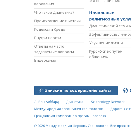
«Основы жизни»
верования
Что такое Дианетика?
Начальные
религиозные услу
Происхождение и истоки
Дианетический семин
Кодексы и Кредо
Эффективность лично
Внутри церкви
Улучшение жизни
Ответы на часто
Курс «Успех путём
задаваемые вопросы
общения»
Видеоканал
Близкие по содержанию сайты
Л. Рон Хаббард
Дианетика
Scientology Network
Международная ассоциация саентологов
Дорога к сч
Гражданская комиссия по правам человека
© 2026
Международная Церковь Саентологии.
Все права з