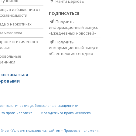
ступников
Найти церковь
ощь в избавлении от
ПОДПИСАТЬСЯ
козависимости
Получить
вда о наркотиках
информационный выпуск
ва человека
«Ежедневных новостей»
страже психического
Получить
ровья
информационный выпуск
«Саентология сегодня»
ровольные
щенники
 оставаться
оровыми
аентологические добровольные священники
 за права человека
Молодёжь за права человека
айлов
•
Условия пользования сайтом
•
Правовые положения