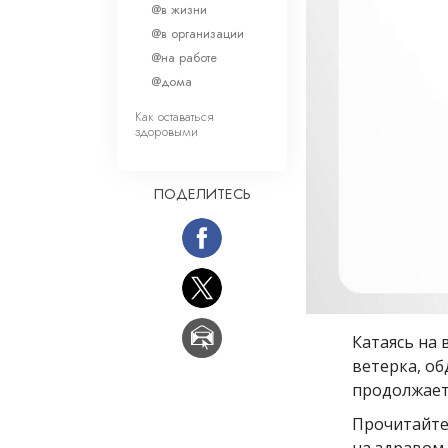
Любовь и ненавис
@в жизни
Что такое величи
@в организации
@на работе
@дома
Как оставаться
здоровыми
ПОДЕЛИТЕСЬ
Катаясь на
ветерка, об
продолжает 
Прочитайте
на здравом