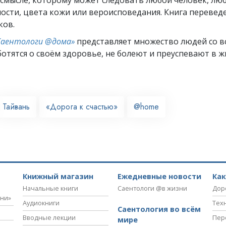
ости, цвета кожи или вероисповедания. Книга переведе
ков.
Саентологи @дома»
представляет множество людей со вс
отятся о своём здоровье, не болеют и преуспевают в ж
Тайвань
«Дорога к счастью»
@home
Книжный магазин
Ежедневные новости
Ка
Начальные книги
Саентологи @в жизни
Дор
зни»
Аудиокниги
Тех
Саентология во всём
Вводные лекции
Пер
мире