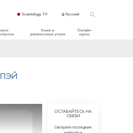
Scientology TV
Русский
часто
Книги и
Онлайн-
вопросы
религиозные услуги
курсы
ые принципы
Начальные книги
Как разрешать конфликты
Аудиокниги
Динамики существования
организация
Вводные лекции
Компоненты понимания
 ПЭЙ
Вводные фильмы
Как противостоять опасному
окружению
Начальные религиозные услуги
Помощь при болезнях и травмах
Целостность и честность
ОСТАВАЙТЕСЬ НА
СВЯЗИ
Супружество
Смотрите последние
Шкала эмоциональных тонов
новости и