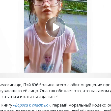
ть.
cвященники
е?
 велосипеде, Пэй Юй больше всего любит ощущение про
дувающего её лицо. Она так обожает это, что на самом 
кататься и кататься дальше!
 книгу
«Дорога к счастью»
, первый моральный кодекс, 
 смысле, которому может следовать любой человек, лю