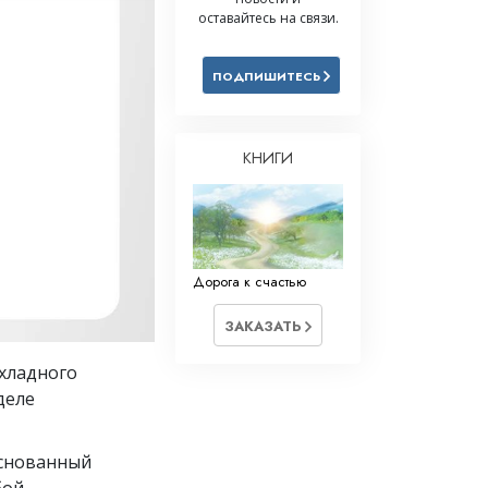
оставайтесь на связи.
Решение проблемы наркотиков
Дети
ПОДПИШИТЕСЬ
Инструменты для использования
в работе
КНИГИ
Этика и состояния
Причина подавления
Расследования
Дорога к счастью
Основы организации
Основы связей с общественностью
ЗАКАЗАТЬ
Задачи и цели
хладного
деле
Технология обучения
Общение
основанный
бой