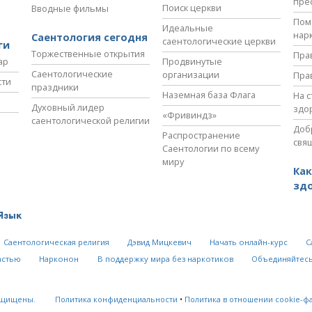
пре
Поиск церкви
Вводные фильмы
Пом
Идеальные
нар
Саентология сегодня
саентологические церкви
ги
Торжественные открытия
Пра
ар
Продвинутые
Саентологические
организации
Пра
сти
праздники
Наземная база Флага
На 
Духовный лидер
здо
«Фривиндз»
саентологической религии
Доб
Распространение
свя
Саентологии по всему
миру
Как
зд
Язык
Саентологическая религия
Дэвид Мицкевич
Начать онлайн-курс
С
астью
Нарконон
В поддержку мира без наркотиков
Объединяйтесь
ащищены.
Политика конфиденциальности
•
Политика в отношении cookie-ф