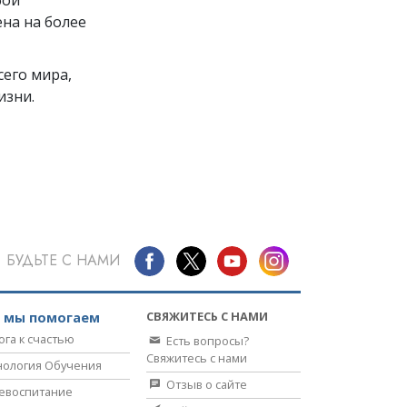
на на более
его мира,
изни.
БУДЬТЕ С НАМИ
СВЯЖИТЕСЬ С НАМИ
к мы помогаем
ога к счастью
Есть вопросы?
Свяжитесь с нами
нология Обучения
Отзыв о сайте
евоспитание