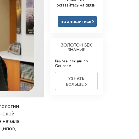
оставайтесь на связи.
Решение проблемы наркотиков
Дети
ПОДПИШИТЕСЬ
Инструменты для использования
в работе
ЗОЛОТОЙ ВЕК
Этика и состояния
ЗНАНИЯ
Причина подавления
Книги и лекции по
Основам
Расследования
УЗНАТЬ
Основы организации
БОЛЬШЕ
Основы связей с общественностью
Задачи и цели
тологии
инокой
Технология обучения
я начала
Общение
ципов,