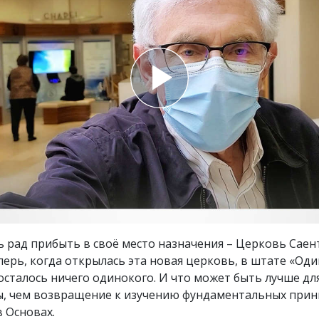
ть.
cвященники
е?
ь рад прибыть в своё место назначения – Церковь Саен
перь, когда открылась эта новая церковь, в штате «Од
осталось ничего одинокого. И что может быть лучше дл
ы, чем возвращение к изучению фундаментальных прин
 Основах.