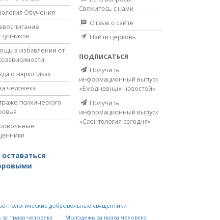
Свяжитесь с нами
нология Обучения
Отзыв о сайте
евоспитание
ступников
Найти церковь
ощь в избавлении от
ПОДПИСАТЬСЯ
козависимости
Получить
вда о наркотиках
информационный выпуск
ва человека
«Ежедневных новостей»
страже психического
Получить
ровья
информационный выпуск
«Саентология сегодня»
ровольные
щенники
 оставаться
оровыми
аентологические добровольные священники
 за права человека
Молодёжь за права человека