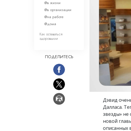
Любовь и ненавис
@в жизни
Что такое величи
@в организации
@на работе
@дома
Как оставаться
здоровыми
ПОДЕЛИТЕСЬ
Дэвид очен
Далласа. Те
звезды» не 
новой глав
описанных в