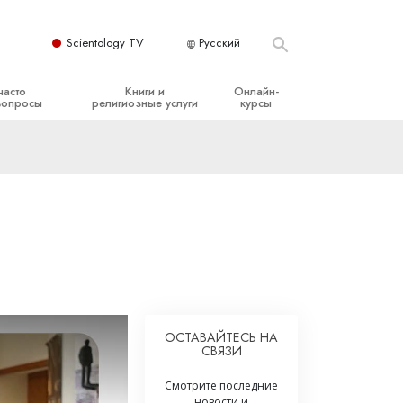
Scientology TV
Русский
часто
Книги и
Онлайн-
вопросы
религиозные услуги
курсы
ые принципы
Начальные книги
Как разрешать конфликты
Аудиокниги
Динамики существования
организация
Вводные лекции
Компоненты понимания
Вводные фильмы
Как противостоять опасному
окружению
Начальные религиозные услуги
Помощь при болезнях и травмах
Целостность и честность
ОСТАВАЙТЕСЬ НА
СВЯЗИ
Супружество
Смотрите последние
Шкала эмоциональных тонов
новости и