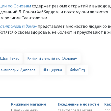
кции по Основам
содержат резюме открытий и выводов,
едований Л. Роном Хаббардом, и поэтому они являются
м религии Саентологии.
Саентологи @дома»
представляет множество людей со вс
отятся о своём здоровье, не болеют и преуспевают в ж
Штат Техас
Книги и лекции по Основам
аентологии Далласа
@в церкви
@theOrg
Книжный магазин
Ежедневные новости
Ка
Начальные книги
Саентологи @в жизни
Дор