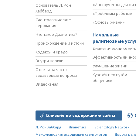
«Инструменты для жи
Основатель Л. Рон
Хаббард
«Проблемы работы»
Саентологические
«Основы жизни»
верования
Что такое Дианетика?
Начальные
религиозные услу
Происхождение и истоки
Дианетический семин
Кодексы и Кредо
Эффективность лично
Внутри церкви
Улучшение жизни
Ответы на часто
Курс «Успех путём
задаваемые вопросы
общения»
Видеоканал
Близкие по содержанию сайты
Л. Рон Хаббард
Дианетика
Scientology Network
Международная ассоциация саентологов
Дорога к сч