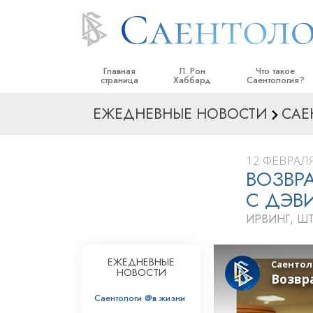
Главная
Л. Рон
Что такое
страница
Хаббард
Саентология?
ЕЖЕДНЕВНЫЕ НОВОСТИ
САЕ
Верования и прак
Саентологически
кодексы
12 ФЕВРАЛЯ
ВОЗВР
Что саентологи го
Саентологии
С ДЭВ
Познакомьтесь с 
ИРВИНГ, ШТ
Внутри церкви
ЕЖЕДНЕВНЫЕ
Основные принци
НОВОСТИ
Введение в Диане
Саентологи @в жизни