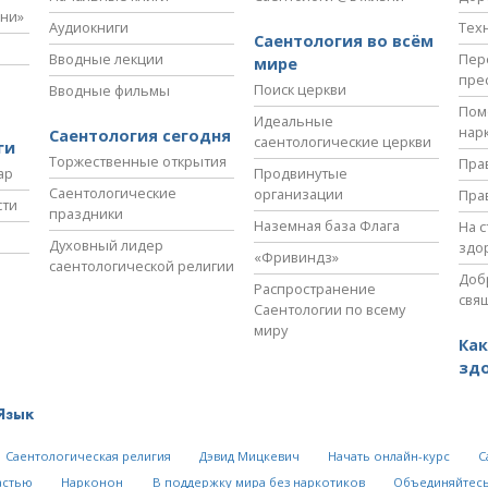
зни»
Аудиокниги
Тех
Саентология во всём
Вводные лекции
Пер
мире
пре
Поиск церкви
Вводные фильмы
Пом
Идеальные
нар
Саентология сегодня
саентологические церкви
ги
Торжественные открытия
Пра
ар
Продвинутые
Саентологические
организации
Пра
сти
праздники
Наземная база Флага
На 
Духовный лидер
здо
«Фривиндз»
саентологической религии
Доб
Распространение
свя
Саентологии по всему
миру
Как
зд
Язык
Саентологическая религия
Дэвид Мицкевич
Начать онлайн-курс
С
астью
Нарконон
В поддержку мира без наркотиков
Объединяйтесь