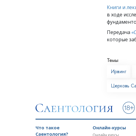
Книги и ле
в ходе иссл
фундаменто
Передача
«
которые заб
Темы
Ирвинг
Церковь С
Что такое
Онлайн-курсы
Саентология?
Онлайн курсы