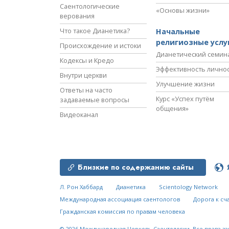
Саентологические
«Основы жизни»
верования
Что такое Дианетика?
Начальные
религиозные услу
Происхождение и истоки
Дианетический семин
Кодексы и Кредо
Эффективность лично
Внутри церкви
Улучшение жизни
Ответы на часто
Курс «Успех путём
задаваемые вопросы
общения»
Видеоканал
Близкие по содержанию сайты
Л. Рон Хаббард
Дианетика
Scientology Network
Международная ассоциация саентологов
Дорога к сч
Гражданская комиссия по правам человека
© 2026
Международная Церковь Саентологии.
Все права з