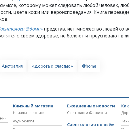
 смысле, которому может следовать любой человек, лю
ости, цвета кожи или вероисповедания. Книга переведе
ков.
Саентологи @дома»
представляет множество людей со вс
отятся о своём здоровье, не болеют и преуспевают в ж
Австралия
«Дорога к счастью»
@home
Книжный магазин
Ежедневные новости
Ка
Начальные книги
Саентологи @в жизни
Дор
зни»
Аудиокниги
Тех
Саентология во всём