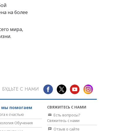
бой
на на более
его мира,
изни.
БУДЬТЕ С НАМИ
СВЯЖИТЕСЬ С НАМИ
к мы помогаем
ога к счастью
Есть вопросы?
Свяжитесь с нами
нология Обучения
Отзыв о сайте