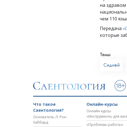
на здравом
национальн
чем 110 язы
Передача
«
которые заб
Темы
Сидней
Что такое
Онлайн-курсы
Саентология?
Онлайн курсы
«Инструменты для жи
Основатель Л. Рон
Хаббард
«Проблемы работы»