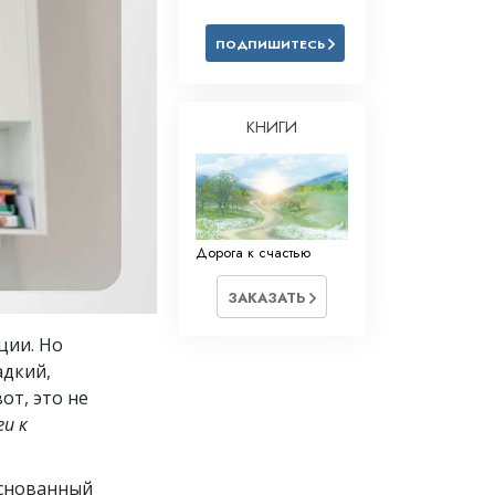
Решение проблемы наркотиков
ПОДПИШИТЕСЬ
Дети
Инструменты для использования
в работе
КНИГИ
Этика и состояния
Причина подавления
Расследования
Дорога к счастью
Основы организации
ЗАКАЗАТЬ
Основы связей с общественностью
ции. Но
Задачи и цели
адкий,
от, это не
Технология обучения
ги к
Общение
основанный