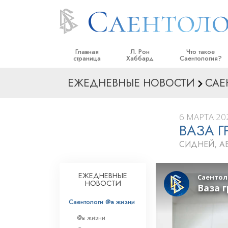
Главная
Л. Рон
Что такое
страница
Хаббард
Саентология?
ЕЖЕДНЕВНЫЕ НОВОСТИ
САЕ
Верования и прак
Саентологически
кодексы
6 МАРТА 202
ВАЗА 
Что саентологи го
Саентологии
СИДНЕЙ, А
Познакомьтесь с 
Внутри церкви
ЕЖЕДНЕВНЫЕ
НОВОСТИ
Основные принци
Саентологи @в жизни
Введение в Диане
@в жизни