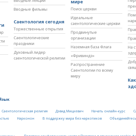
Вводные лекции
Пер
мире
пре
Поиск церкви
Вводные фильмы
Пом
Идеальные
нар
Саентология сегодня
саентологические церкви
ги
Торжественные открытия
Пра
ар
Продвинутые
Саентологические
организации
Пра
сти
праздники
Наземная база Флага
На 
Духовный лидер
здо
«Фривиндз»
саентологической религии
Доб
Распространение
свя
Саентологии по всему
миру
Как
зд
Язык
Саентологическая религия
Дэвид Мицкевич
Начать онлайн-курс
С
астью
Нарконон
В поддержку мира без наркотиков
Объединяйтесь
ащищены.
Политика конфиденциальности
•
Политика в отношении cookie-ф