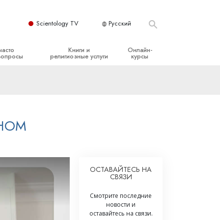
Scientology TV
Русский
часто
Книги и
Онлайн-
вопросы
религиозные услуги
курсы
ые принципы
Начальные книги
Как разрешать конфликты
Аудиокниги
Динамики существования
организация
Вводные лекции
Компоненты понимания
ОНОМ
Вводные фильмы
Как противостоять опасному
окружению
Начальные религиозные услуги
Помощь при болезнях и травмах
ОСТАВАЙТЕСЬ НА
СВЯЗИ
Целостность и честность
Супружество
Смотрите последние
новости и
Шкала эмоциональных тонов
оставайтесь на связи.