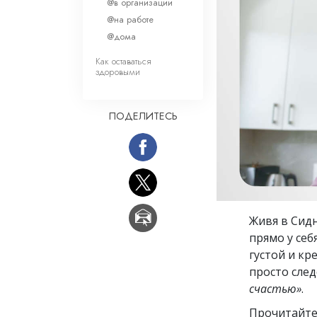
Любовь и ненавис
@в организации
Что такое величи
@на работе
@дома
Как оставаться
здоровыми
ПОДЕЛИТЕСЬ
Живя в Сидн
прямо у себ
густой и кр
просто след
счастью»
.
Прочитайте