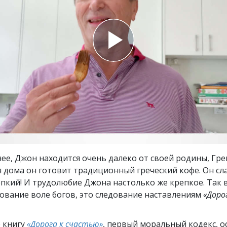
ть.
cвященники
е?
ее, Джон находится очень далеко от своей родины, Гре
я дома он готовит традиционный греческий кофе. Он сл
епкий! И трудолюбие Джона настолько же крепкое. Так в
ование воле богов, это следование наставлениям
«Доро
 книгу
«Дорога к счастью»
, первый моральный кодекс, 