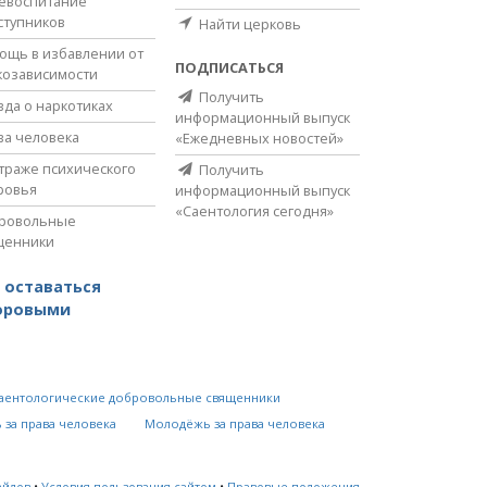
евоспитание
ступников
Найти церковь
ощь в избавлении от
ПОДПИСАТЬСЯ
козависимости
Получить
вда о наркотиках
информационный выпуск
ва человека
«Ежедневных новостей»
страже психического
Получить
ровья
информационный выпуск
«Саентология сегодня»
ровольные
щенники
 оставаться
оровыми
аентологические добровольные священники
 за права человека
Молодёжь за права человека
айлов
•
Условия пользования сайтом
•
Правовые положения