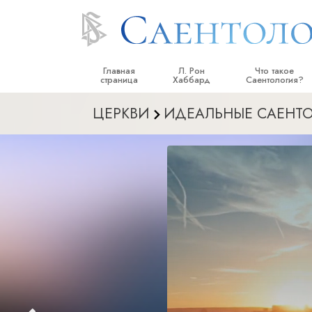
Главная
Л. Рон
Что такое
страница
Хаббард
Саентология?
ЦЕРКВИ
ИДЕАЛЬНЫЕ САЕНТО
Верования и прак
Саентологически
кодексы
Что саентологи го
Саентологии
Познакомьтесь с 
Внутри церкви
Основные принци
Введение в Диане