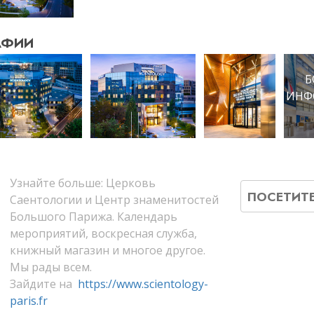
АФИИ
Б
ИНФ
Узнайте больше: Церковь
ПОСЕТИТ
Саентологии и Центр знаменитостей
Большого Парижа. Календарь
мероприятий, воскресная служба,
книжный магазин и многое другое.
Мы рады всем.
Зайдите на
https://www.scientology-
paris.fr