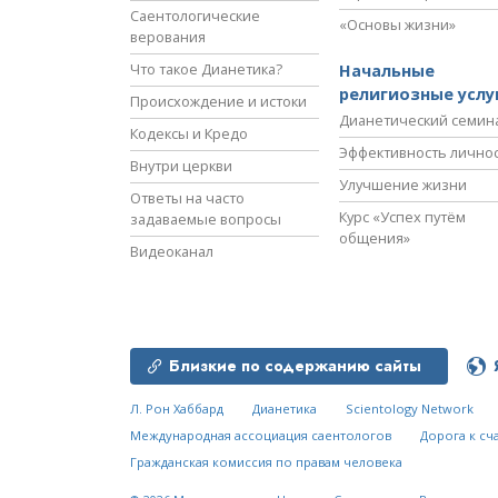
Саентологические
«Основы жизни»
верования
Что такое Дианетика?
Начальные
религиозные услу
Происхождение и истоки
Дианетический семин
Кодексы и Кредо
Эффективность лично
Внутри церкви
Улучшение жизни
Ответы на часто
Курс «Успех путём
задаваемые вопросы
общения»
Видеоканал
Близкие по содержанию сайты
Л. Рон Хаббард
Дианетика
Scientology Network
Международная ассоциация саентологов
Дорога к сч
Гражданская комиссия по правам человека