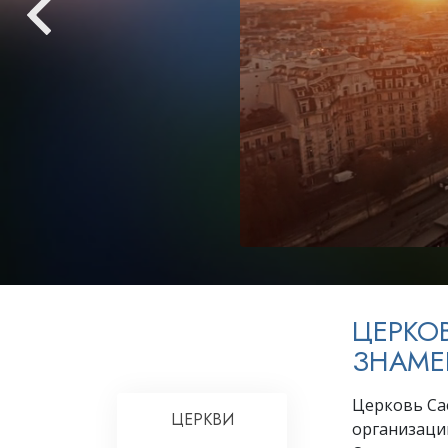
Любовь и ненавис
Что такое величи
ЦЕРКО
ЗНАМЕ
Церковь Са
ЦЕРКВИ
организаци