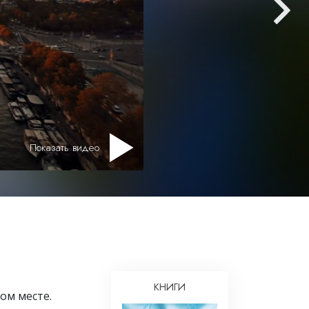
Решение проблемы наркотиков
Дети
Инструменты для использования
в работе
Этика и состояния
Причина подавления
Показать видео
Расследования
Основы организации
Основы связей с общественностью
Задачи и цели
Технология обучения
Общение
КНИГИ
ом месте.