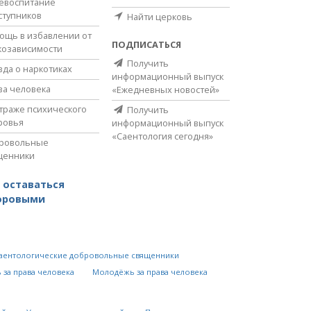
евоспитание
ступников
Найти церковь
ощь в избавлении от
ПОДПИСАТЬСЯ
козависимости
Получить
вда о наркотиках
информационный выпуск
ва человека
«Ежедневных новостей»
страже психического
Получить
ровья
информационный выпуск
«Саентология сегодня»
ровольные
щенники
 оставаться
оровыми
аентологические добровольные священники
 за права человека
Молодёжь за права человека