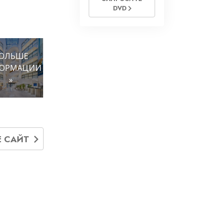
DVD
ОЛЬШЕ
ОРМАЦИИ
»
Е САЙТ