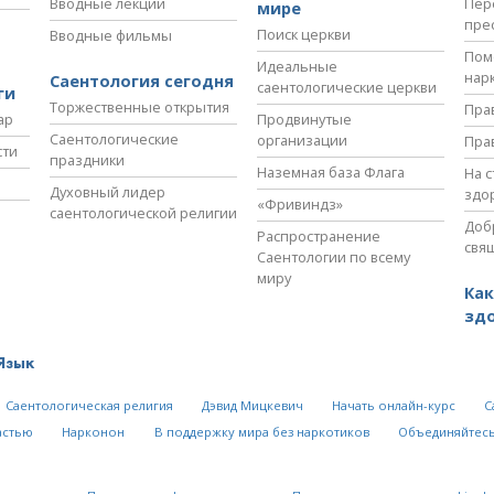
Вводные лекции
Пер
мире
пре
Поиск церкви
Вводные фильмы
Пом
Идеальные
нар
Саентология сегодня
саентологические церкви
ги
Торжественные открытия
Пра
ар
Продвинутые
Саентологические
организации
Пра
сти
праздники
Наземная база Флага
На 
Духовный лидер
здо
«Фривиндз»
саентологической религии
Доб
Распространение
свя
Саентологии по всему
миру
Как
зд
Язык
Саентологическая религия
Дэвид Мицкевич
Начать онлайн-курс
С
астью
Нарконон
В поддержку мира без наркотиков
Объединяйтесь