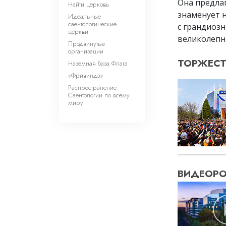
Она предла
Найти церковь
знаменует 
Идеальные
саентологические
с грандиоз
церкви
великолеп
Продвинутые
организации
ТОРЖЕСТ
Наземная база Флага
«Фривиндз»
Распространение
Саентологии по всему
миру
ВИДЕОР