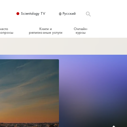
Scientology TV
Русский
часто
Книги и
Онлайн-
вопросы
религиозные услуги
курсы
ые принципы
Начальные книги
Как разрешать конфликты
Аудиокниги
Динамики существования
организация
Вводные лекции
Компоненты понимания
Вводные фильмы
Как противостоять опасному
окружению
Начальные религиозные услуги
Помощь при болезнях и травмах
Целостность и честность
Супружество
Шкала эмоциональных тонов