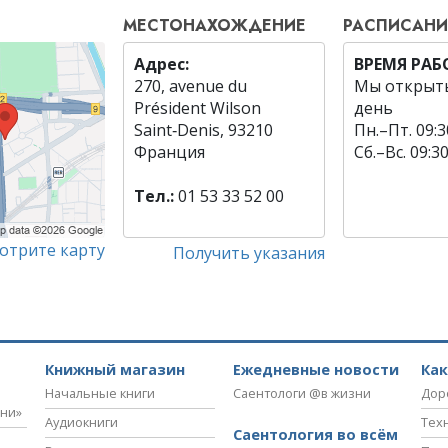
МЕСТОНАХОЖДЕНИЕ
РАСПИСАНИ
Адрес:
ВРЕМЯ РА
270, avenue du
Мы открыт
Président Wilson
день
Saint‑Denis, 93210
Пн.
–
Пт.
09:3
Франция
Сб.
–
Вс.
09:3
Тел.:
01 53 33 52 00
отрите карту
Получить указания
Книжный магазин
Ежедневные новости
Ка
Начальные книги
Саентологи @в жизни
Дор
зни»
Аудиокниги
Тех
Саентология во всём