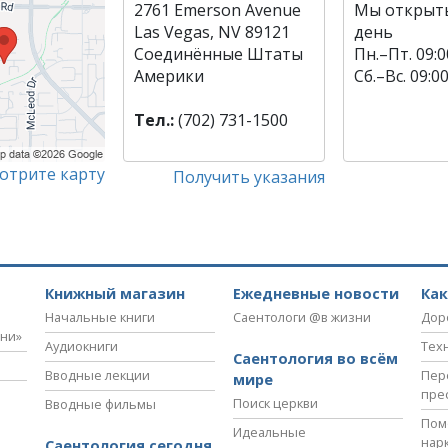
2761 Emerson Avenue
Мы открыт
Las Vegas, NV 89121
день
Соединённые Штаты
Пн.
–
Пт.
09:0
Америки
Сб.
–
Вс.
09:0
Тел.:
(702) 731-1500
отрите карту
Получить указания
Книжный магазин
Ежедневные новости
Ка
Начальные книги
Саентологи @в жизни
Дор
зни»
Аудиокниги
Тех
Саентология во всём
Вводные лекции
Пер
мире
пре
Поиск церкви
Вводные фильмы
Пом
Идеальные
нар
Саентология сегодня