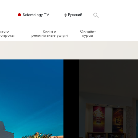
Scientology TV
Русский
часто
Книги и
Онлайн-
вопросы
религиозные услуги
курсы
ые принципы
Начальные книги
Как разрешать конфликты
Аудиокниги
Динамики существования
организация
Вводные лекции
Компоненты понимания
Вводные фильмы
Как противостоять опасному
окружению
Начальные религиозные услуги
Помощь при болезнях и травмах
Целостность и честность
Супружество
Шкала эмоциональных тонов