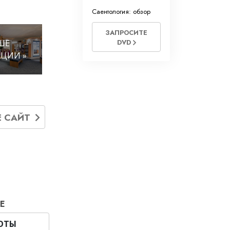
Саентология: обзор
ЗАПРОСИТЕ
ШЕ
DVD
ЦИИ »
Е САЙТ
Е
БОТЫ