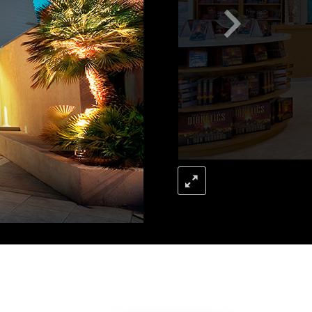
Решение проблемы наркотиков
Дети
Инструменты для использования
в работе
Этика и состояния
Причина подавления
Расследования
Основы организации
Основы связей с общественностью
Задачи и цели
Технология обучения
Общение