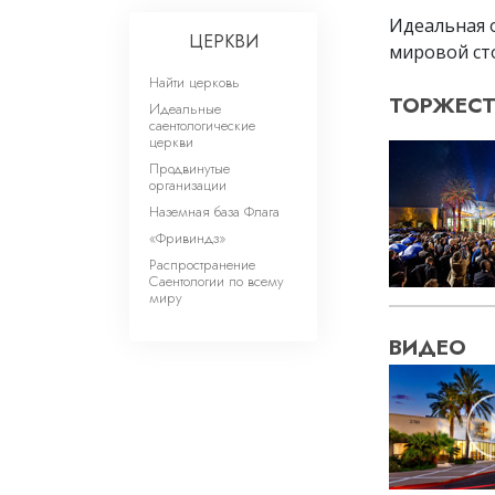
Идеальная 
ЦЕРКВИ
мировой ст
Найти церковь
ТОРЖЕСТ
Идеальные
саентологические
церкви
Продвинутые
организации
Наземная база Флага
«Фривиндз»
Распространение
Саентологии по всему
миру
ВИДЕО