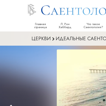
Главная
Л. Рон
Что такое
страница
Хаббард
Саентология?
ЦЕРКВИ
ИДЕАЛЬНЫЕ САЕНТО
Верования и прак
Саентологически
кодексы
Что саентологи го
Саентологии
Познакомьтесь с 
Внутри церкви
Основные принци
Введение в Диане