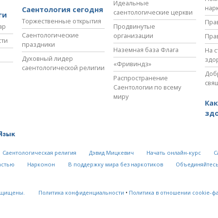
Идеальные
нар
Саентология сегодня
саентологические церкви
ги
Торжественные открытия
Пра
ар
Продвинутые
Саентологические
организации
Пра
сти
праздники
Наземная база Флага
На 
Духовный лидер
здо
«Фривиндз»
саентологической религии
Доб
Распространение
свя
Саентологии по всему
миру
Как
зд
Язык
Саентологическая религия
Дэвид Мицкевич
Начать онлайн-курс
С
астью
Нарконон
В поддержку мира без наркотиков
Объединяйтесь
ащищены.
Политика конфиденциальности
•
Политика в отношении cookie-ф