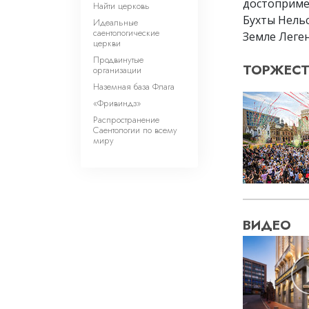
достоприме
Найти церковь
Бухты Нель
Идеальные
саентологические
Земле Леген
церкви
Продвинутые
ТОРЖЕСТ
организации
Наземная база Флага
«Фривиндз»
Распространение
Саентологии по всему
миру
ВИДЕО