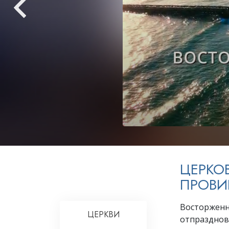
Любовь и ненавис
Что такое величи
ЦЕРКО
ПРОВ
Восторженн
ЦЕРКВИ
отпразднов