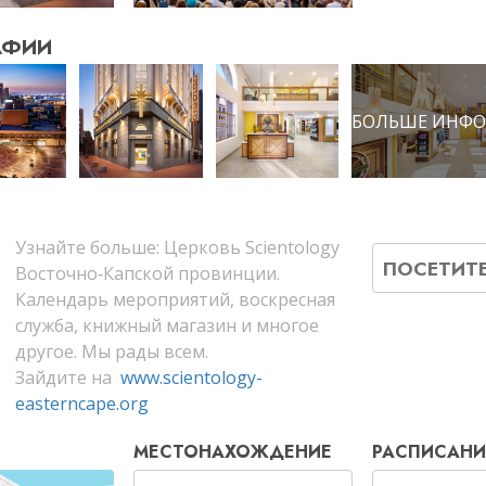
АФИИ
БОЛЬШЕ ИНФО
Узнайте больше: Церковь Scientology
ПОСЕТИТ
Восточно‑Капской провинции.
Календарь мероприятий, воскресная
служба, книжный магазин и многое
другое. Мы рады всем.
Зайдите на
www.scientology-
easterncape.org
МЕСТОНАХОЖДЕНИЕ
РАСПИСАНИ