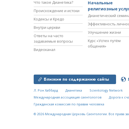
Что такое Дианетика?
Начальные
религиозные услу
Происхождение и истоки
Дианетический семин
Кодексы и Кредо
Эффективность лично
Внутри церкви
Улучшение жизни
Ответы на часто
Курс «Успех путём
задаваемые вопросы
общения»
Видеоканал
Близкие по содержанию сайты
Л. Рон Хаббард
Дианетика
Scientology Network
Международная ассоциация саентологов
Дорога к сч
Гражданская комиссия по правам человека
© 2026
Международная Церковь Саентологии.
Все права з