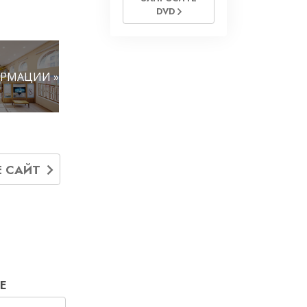
DVD
РМАЦИИ »
Е САЙТ
Е