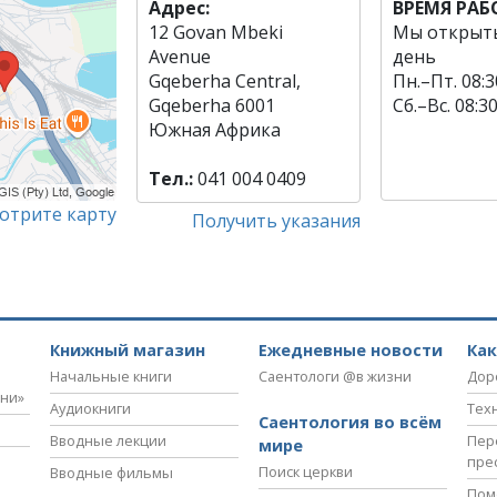
Адрес:
ВРЕМЯ РА
12 Govan Mbeki
Мы открыт
Avenue
день
Gqeberha Central,
Пн.
–
Пт.
08:3
Gqeberha 6001
Сб.
–
Вс.
08:3
Южная Африка
Тел.:
041 004 0409
отрите карту
Получить указания
Книжный магазин
Ежедневные новости
Ка
Начальные книги
Саентологи @в жизни
Дор
зни»
Аудиокниги
Тех
Саентология во всём
Вводные лекции
Пер
мире
пре
Поиск церкви
Вводные фильмы
Пом