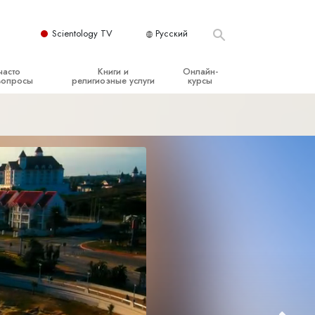
Scientology TV
Русский
часто
Книги и
Онлайн-
вопросы
религиозные услуги
курсы
ые принципы
Начальные книги
Как разрешать конфликты
Аудиокниги
Динамики существования
организация
Вводные лекции
Компоненты понимания
Вводные фильмы
Как противостоять опасному
окружению
Начальные религиозные услуги
Помощь при болезнях и травмах
Целостность и честность
Супружество
Шкала эмоциональных тонов