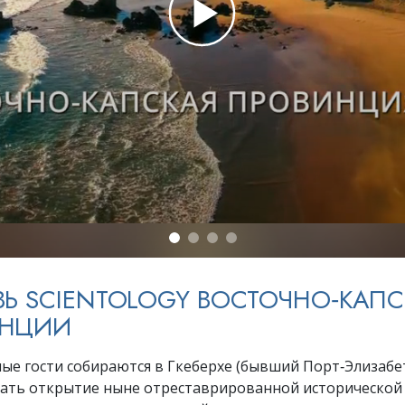
ть.
cвященники
е?
ВЬ SCIENTOLOGY ВОСТОЧНО‑КАП
ИНЦИИ
ые гости собираются в Гкеберхе (бывший Порт‑Элизабет
ать открытие ныне отреставрированной исторической