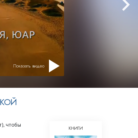
Решение проблемы наркотиков
Дети
Инструменты для использования
в работе
Этика и состояния
Причина подавления
Показать видео
Расследования
Основы организации
Основы связей с общественностью
СКОЙ
Задачи и цели
Технология обучения
), чтобы
Общение
КНИГИ