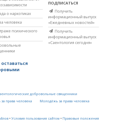
ПОДПИСАТЬСЯ
козависимости
Получить
вда о наркотиках
информационный выпуск
ва человека
«Ежедневных новостей»
страже психического
Получить
ровья
информационный выпуск
«Саентология сегодня»
ровольные
щенники
 оставаться
оровыми
аентологические добровольные священники
 за права человека
Молодёжь за права человека
айлов
•
Условия пользования сайтом
•
Правовые положения