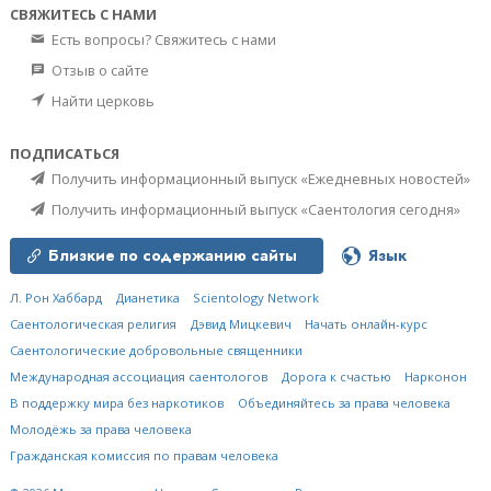
СВЯЖИТЕСЬ С НАМИ
Есть вопросы? Свяжитесь с нами
Отзыв о сайте
Найти церковь
ПОДПИСАТЬСЯ
Получить информационный выпуск «Ежедневных новостей»
Получить информационный выпуск «Саентология сегодня»
Близкие по содержанию сайты
Язык
Л. Рон Хаббард
Дианетика
Scientology Network
Саентологическая религия
Дэвид Мицкевич
Начать онлайн-курс
Саентологические добровольные священники
Международная ассоциация саентологов
Дорога к счастью
Нарконон
В поддержку мира без наркотиков
Объединяйтесь за права человека
Молодёжь за права человека
Гражданская комиссия по правам человека