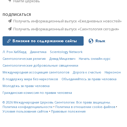
Найти церковь
ПОДПИСАТЬСЯ
Получить информационный выпуск «Ежедневных новостей»
Получить информационный выпуск «Саентология сегодня»
Близкие по содержанию сайты
Язык
Л. Рон Хаббард
Дианетика
Scientology Network
Саентологическая религия
Дэвид Мицкевич
Начать онлайн-курс
Саентологические добровольные священники
Международная ассоциация саентологов
Дорога к счастью
Нарконон
В поддержку мира без наркотиков
Объединяйтесь за права человека
Молодёжь за права человека
Гражданская комиссия по правам человека
© 2026
Международная Церковь Саентологии.
Все права защищены.
Политика конфиденциальности
•
Политика в отношении cookie-файлов
•
Условия пользования сайтом
•
Правовые положения