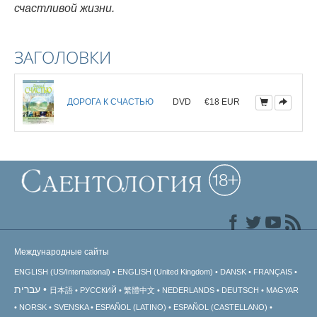
счастливой жизни.
ЗАГОЛОВКИ
ДОРОГА К СЧАСТЬЮ
DVD
€18 EUR
Международные сайты
ENGLISH (US/International)
ENGLISH (United Kingdom)
DANSK
FRANÇAIS
עברית
日本語
РУССКИЙ
繁體中文
NEDERLANDS
DEUTSCH
MAGYAR
NORSK
SVENSKA
ESPAÑOL (LATINO)
ESPAÑOL (CASTELLANO)