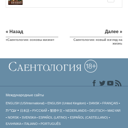
« Назад
Далее »
«Саентология: основы жизни»
Саентология: новый взгляд на
жизнь
Международные сайты
ENGLISH (US/International)
ENGLISH (United Kingdom)
DANSK
FRANÇAIS
עברית
日本語
РУССКИЙ
繁體中文
NEDERLANDS
DEUTSCH
MAGYAR
NORSK
SVENSKA
ESPAÑOL (LATINO)
ESPAÑOL (CASTELLANO)
ΕΛΛΗΝΙΚA
ITALIANO
PORTUGUÊS