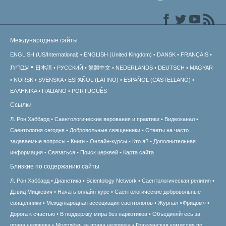
Международные сайты
ENGLISH (US/International)
ENGLISH (United Kingdom)
DANSK
FRANÇAIS
עברית
日本語
РУССКИЙ
繁體中文
NEDERLANDS
DEUTSCH
MAGYAR
NORSK
SVENSKA
ESPAÑOL (LATINO)
ESPAÑOL (CASTELLANO)
ΕΛΛΗΝΙΚA
ITALIANO
PORTUGUÊS
Ссылки
Л. Рон Хаббард
Саентологические верования и практики
Видеоканал
Саентология сегодня
Добровольные священники
Ответы на часто
задаваемые вопросы
Книги
Онлайн-курсы
Кто я?
Дополнительная
информация
Связаться
Поиск церквей
Карта сайта
Близкие по содержанию сайты
Л. Рон Хаббард
Дианетика
Scientology Network
Саентологическая религия
Дэвид Мицкевич
Начать онлайн-курс
Саентологические добровольные
священники
Международная ассоциация саентологов
Журнал «Фридом»
Дорога к счастью
В поддержку мира без наркотиков
Объединяйтесь за
права человека
Молодёжь за права человека
Гражданская комиссия по