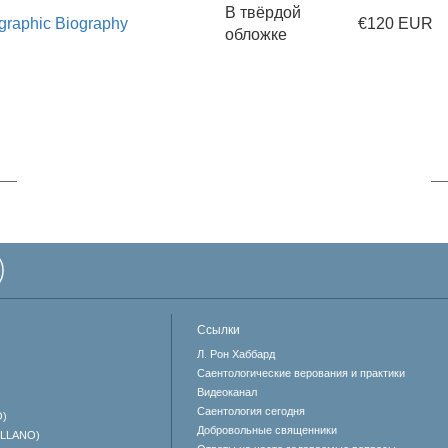
В твёрдой
ographic Biography
€120 EUR
обложке
Ссылки
Л. Рон Хаббард
Саентологические верования и практики
Видеоканал
Саентология сегодня
O)
Добровольные священники
ELLANO)