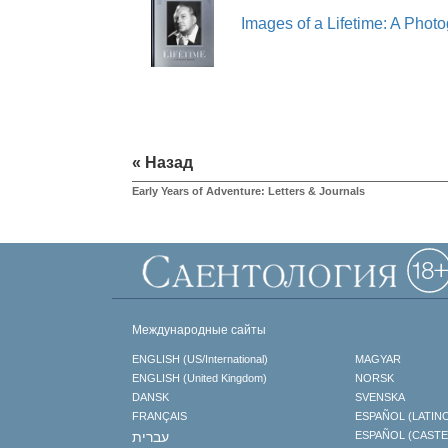
Images of a Lifetime: A Phot
« Назад
Early Years of Adventure: Letters & Journals
Международные сайты
ENGLISH (US/International)
MAGYAR
ENGLISH (United Kingdom)
NORSK
DANSK
SVENSKA
FRANÇAIS
ESPAÑOL (LATIN
עברית
ESPAÑOL (CAST