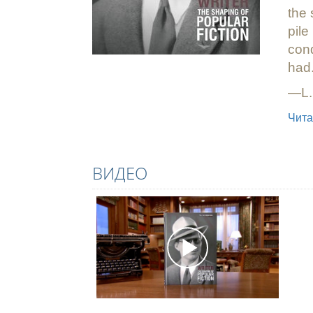
Что такое ве
the
pile
cond
had.
—L.
Чита
ВИДЕО