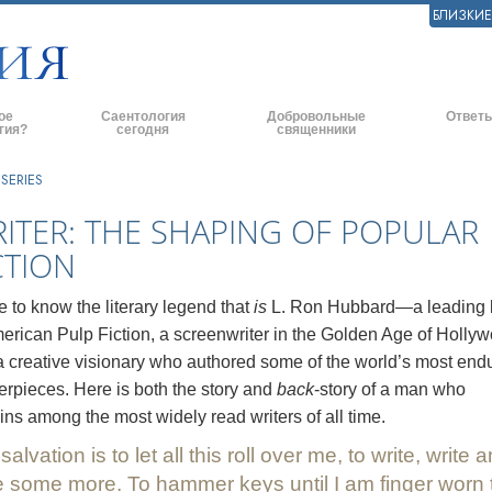
БЛИЗКИ
ое
Саентология
Добровольные
Ответы
гия?
сегодня
священники
практики
Саентологические церкви
Эффективное оказание помощи
Истоки и 
SERIES
ские принципы и
Новые саентологические церкви
Помощь в чрезвычайных ситуациях
Внутри це
ITER: THE SHAPING OF POPULAR
CTION
Продвинутые организации
По всему миру
Саентолог
и говорят о
Наземная база Флага
 to know the literary legend that
is
L. Ron Hubbard—a leading l
ь с саентологом
erican Pulp Fiction, a screenwriter in the Golden Age of Holly
«Фривиндз»
a creative visionary who authored some of the world’s most end
и
Распространение Саентологии по
rpieces. Here is both the story and
back
-story of a man who
всему миру
нципы Саентологии
ns among the most widely read writers of all time.
Дэвид Мицкевич - Духовный лидер
ианетику
саентологической религии
salvation is to let all this roll over me, to write, write 
e some more. To hammer keys until I am finger worn 
ависть.