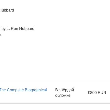
 Hubbard
on by L. Ron Hubbard
h
The Complete Biographical
В твёрдой
€800 EUR
обложке