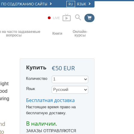
Е ПО СОДЕРЖАНИЮ САЙТЫ
RU
ЯЗЫК
LIVE
 на часто задаваемые
Онлайн-
Книги
вопросы
курсы
Начальные книги
основные принципы
Как разрешать конфликты
Аудиокниги
ркви
Динамики существования
Купить
€50 EUR
Вводные лекции
ия: её организация
Компоненты понимания
Количество
Фильмы
Как противостоять опасному
ight
окружению
Язык
wood
Помощь при болезнях и травмах
uring
Бесплатная доставка
Целостность и честность
Настоящее время право на
бесплатную доставку.
Супружество
В наличии.
and
Шкала эмоциональных тонов
to
ЗАКАЗЫ ОТПРАВЛЯЮТСЯ