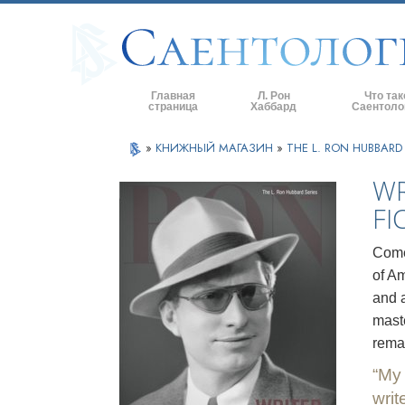
Главная
Л. Рон
Что так
страница
Хаббард
Саентоло
Верования и 
»
КНИЖНЫЙ МАГАЗИН
»
THE L. RON HUBBARD 
Саентологиче
WR
кодексы
FI
Что саентолог
Саентологии
Come
Познакомьтес
of Am
and 
Внутри церкв
maste
Основные при
remai
Введение в Д
My 
writ
Любовь и нен