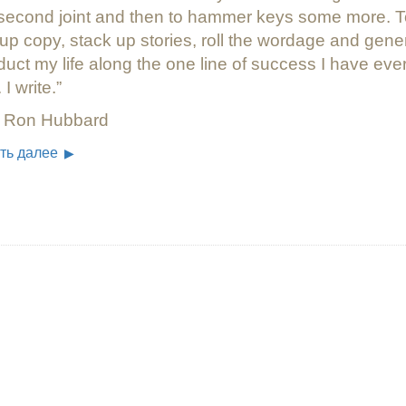
личие?
 second joint and then to hammer keys some more. T
 up copy, stack up stories, roll the wordage and gener
uct my life along the one line of success I have eve
 I write.
 Ron Hubbard
ть далее