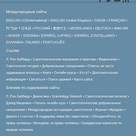
Международные сайты
ENGLISH (US/International)
ENGLISH (United Kingdom)
DANSK
FRANÇAIS
עברית
日本語
РУССКИЙ
繁體中文
NEDERLANDS
DEUTSCH
MAGYAR
NORSK
SVENSKA
ESPAÑOL (LATINO)
ESPAÑOL (CASTELLANO)
ΕΛΛΗΝΙΚA
ITALIANO
PORTUGUÊS
Ссылки
Л. Рон Хаббард
Саентологические верования и практики
Видеоканал
Саентология сегодня
Добровольные священники
Ответы на часто
задаваемые вопросы
Книги
Онлайн-курсы
Кто я?
Дополнительная
информация
Связаться
Поиск церквей
Карта сайта
Близкие по содержанию сайты
Л. Рон Хаббард
Дианетика
Scientology Network
Саентологическая религия
Дэвид Мицкевич
Начать онлайн-курс
Саентологические добровольные
священники
Международная ассоциация саентологов
Журнал «Фридом»
Дорога к счастью
В поддержку мира без наркотиков
Объединяйтесь за
права человека
Молодёжь за права человека
Гражданская комиссия по
правам человека