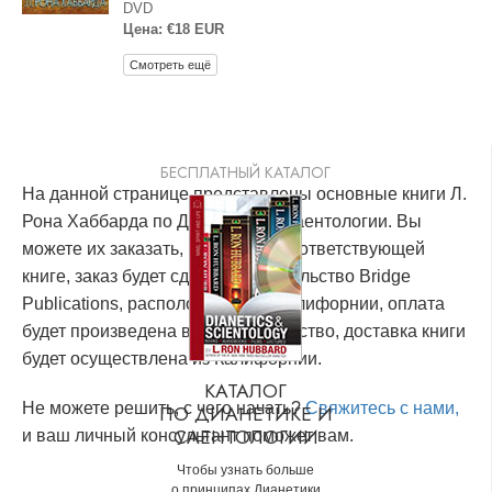
DVD
Цена: €18 EUR
Смотреть ещё
БЕСПЛАТНЫЙ КАТАЛОГ
На данной странице представлены основные книги Л.
Рона Хаббарда по Дианетике и Саентологии. Вы
можете их заказать, кликнув по соответствующей
книге, заказ будет сделан в издательство Bridge
Publications, расположенное в Калифорнии, оплата
будет произведена в это издательство, доставка книги
будет осуществлена из Калифорнии.
КАТАЛОГ
Не можете решить, с чего начать?
Свяжитесь с нами,
ПО ДИАНЕТИКЕ И
САЕНТОЛОГИИ
и ваш личный консультант поможет вам.
Чтобы узнать больше
о принципах Дианетики