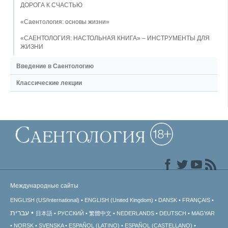
ДОРОГА К СЧАСТЬЮ
«Саентология: основы жизни»
«САЕНТОЛОГИЯ: НАСТОЛЬНАЯ КНИГА» – ИНСТРУМЕНТЫ ДЛЯ
ЖИЗНИ
Введение в Саентологию
Классические лекции
Международные сайты
ENGLISH (US/International)
ENGLISH (United Kingdom)
DANSK
FRANÇAIS
עברית
日本語
РУССКИЙ
繁體中文
NEDERLANDS
DEUTSCH
MAGYAR
NORSK
SVENSKA
ESPAÑOL (LATINO)
ESPAÑOL (CASTELLANO)