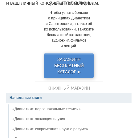
САЕНТОЛОГИИ
и ваш личный консультант поможет вам.
Чтобы узнать больше
о принципах Дианетики
и Саентологии, а также об
их использовании, закажите
бесплатный каталог книг,
аудиокниг, фильмов
и лекций.
ЗАКАЖИТЕ
БЕСПЛАТНЫЙ
КАТАЛОГ
▶
КНИЖНЫЙ МАГАЗИН
Начальные книги
«Дианетика: первоначальные тезисы»
«Дианетика: эволюция науки»
«Дианетика: современная наука о разуме»