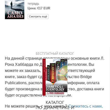
тетрадь
Цена: €17 EUR
Смотреть ещё
БЕСПЛАТНЫЙ КАТАЛОГ
На данной странице представлены основные книги Л.
Рона Хаббарда по Дианетике и Саентологии. Вы
можете их заказать, кликнув по соответствующей
книге, заказ будет сделан в издательство Bridge
Publications, расположенное в Калифорнии, оплата
будет произведена в это издательство, доставка книги
будет осуществлена из Калифорнии.
КАТАЛОГ
Не можете решить, с чего начать?
Свяжитесь с нами,
ПО ДИАНЕТИКЕ И