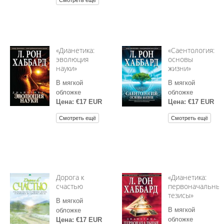
Смотреть ещё
«Дианетика:
«Саентология:
эволюция
основы
науки»
жизни»
В мягкой
В мягкой
обложке
обложке
Цена: €17 EUR
Цена: €17 EUR
Смотреть ещё
Смотреть ещё
Дорога к
«Дианетика:
счастью
первоначальны
тезисы»
В мягкой
В мягкой
обложке
обложке
Цена: €17 EUR