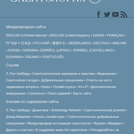
Международные сайты
ENGLISH (US/International)
ENGLISH (United Kingdom)
DANSK
FRANÇAIS
עברית
日本語
РУССКИЙ
繁體中文
NEDERLANDS
DEUTSCH
MAGYAR
NORSK
SVENSKA
ESPAÑOL (LATINO)
ESPAÑOL (CASTELLANO)
ΕΛΛΗΝΙΚA
ITALIANO
PORTUGUÊS
Ссылки
Л. Рон Хаббард
Саентологические верования и практики
Видеоканал
Саентология сегодня
Добровольные священники
Ответы на часто
задаваемые вопросы
Книги
Онлайн-курсы
Кто я?
Дополнительная
информация
Связаться
Поиск церквей
Карта сайта
Близкие по содержанию сайты
Л. Рон Хаббард
Дианетика
Scientology Network
Саентологическая религия
Дэвид Мицкевич
Начать онлайн-курс
Саентологические добровольные
священники
Международная ассоциация саентологов
Журнал «Фридом»
Дорога к счастью
В поддержку мира без наркотиков
Объединяйтесь за