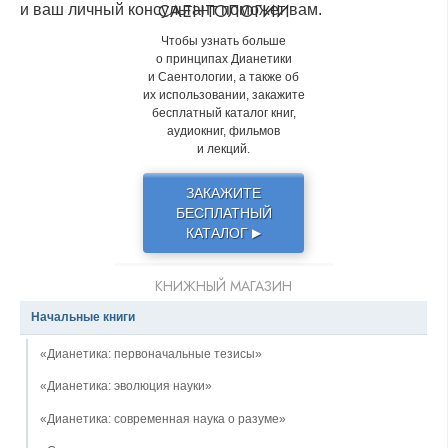
САЕНТОЛОГИИ
и ваш личный консультант поможет вам.
Чтобы узнать больше
о принципах Дианетики
и Саентологии, а также об
их использовании, закажите
бесплатный каталог книг,
аудиокниг, фильмов
и лекций.
ЗАКАЖИТЕ
БЕСПЛАТНЫЙ
КАТАЛОГ
▶
КНИЖНЫЙ МАГАЗИН
Начальные книги
«Дианетика: первоначальные тезисы»
«Дианетика: эволюция науки»
«Дианетика: современная наука о разуме»