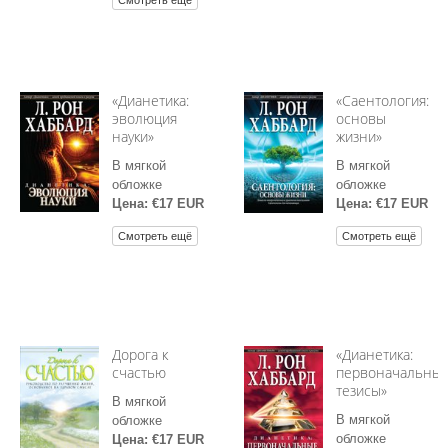
Смотреть ещё
«Дианетика:
«Саентология:
эволюция
основы
науки»
жизни»
В мягкой
В мягкой
обложке
обложке
Цена: €17 EUR
Цена: €17 EUR
Смотреть ещё
Смотреть ещё
Дорога к
«Дианетика:
счастью
первоначальны
тезисы»
В мягкой
В мягкой
обложке
обложке
Цена: €17 EUR