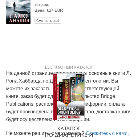
тетрадь
Цена: €17 EUR
Смотреть ещё
БЕСПЛАТНЫЙ КАТАЛОГ
На данной странице представлены основные книги Л.
Рона Хаббарда по Дианетике и Саентологии. Вы
можете их заказать, кликнув по соответствующей
книге, заказ будет сделан в издательство Bridge
Publications, расположенное в Калифорнии, оплата
будет произведена в это издательство, доставка книги
будет осуществлена из Калифорнии.
КАТАЛОГ
Не можете решить, с чего начать?
Свяжитесь с нами,
ПО ДИАНЕТИКЕ И