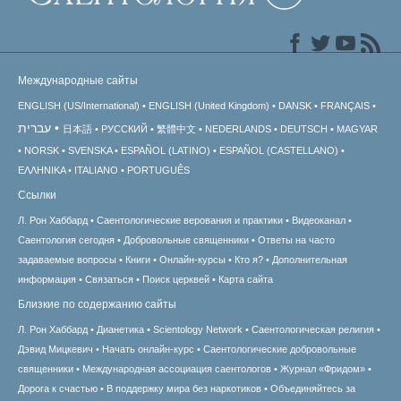
Международные сайты
ENGLISH (US/International)
ENGLISH (United Kingdom)
DANSK
FRANÇAIS
עברית
日本語
РУССКИЙ
繁體中文
NEDERLANDS
DEUTSCH
MAGYAR
NORSK
SVENSKA
ESPAÑOL (LATINO)
ESPAÑOL (CASTELLANO)
ΕΛΛΗΝΙΚA
ITALIANO
PORTUGUÊS
Ссылки
Л. Рон Хаббард
Саентологические верования и практики
Видеоканал
Саентология сегодня
Добровольные священники
Ответы на часто
задаваемые вопросы
Книги
Онлайн-курсы
Кто я?
Дополнительная
информация
Связаться
Поиск церквей
Карта сайта
Близкие по содержанию сайты
Л. Рон Хаббард
Дианетика
Scientology Network
Саентологическая религия
Дэвид Мицкевич
Начать онлайн-курс
Саентологические добровольные
священники
Международная ассоциация саентологов
Журнал «Фридом»
Дорога к счастью
В поддержку мира без наркотиков
Объединяйтесь за