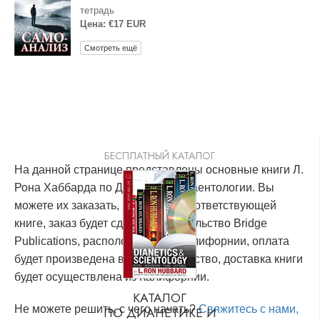
тетрадь
Цена: €17 EUR
Смотреть ещё
БЕСПЛАТНЫЙ КАТАЛОГ
На данной странице представлены основные книги Л.
Рона Хаббарда по Дианетике и Саентологии. Вы
можете их заказать, кликнув по соответствующей
книге, заказ будет сделан в издательство Bridge
Publications, расположенное в Калифорнии, оплата
будет произведена в это издательство, доставка книги
будет осуществлена из Калифорнии.
КАТАЛОГ
Не можете решить, с чего начать?
Свяжитесь с нами,
ПО ДИАНЕТИКЕ И