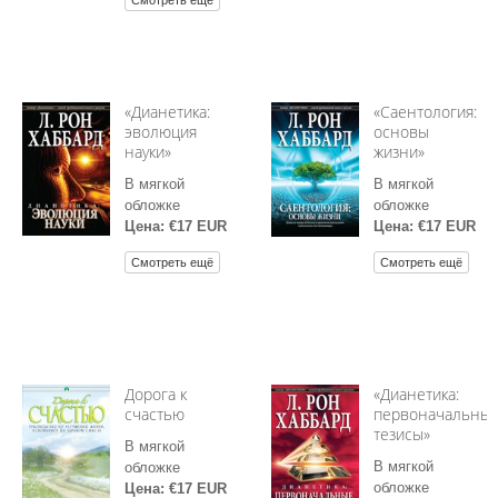
Смотреть ещё
«Дианетика:
«Саентология:
эволюция
основы
науки»
жизни»
В мягкой
В мягкой
обложке
обложке
Цена: €17 EUR
Цена: €17 EUR
Смотреть ещё
Смотреть ещё
Дорога к
«Дианетика:
счастью
первоначальны
тезисы»
В мягкой
В мягкой
обложке
обложке
Цена: €17 EUR