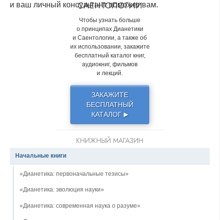
САЕНТОЛОГИИ
и ваш личный консультант поможет вам.
Чтобы узнать больше
о принципах Дианетики
и Саентологии, а также об
их использовании, закажите
бесплатный каталог книг,
аудиокниг, фильмов
и лекций.
ЗАКАЖИТЕ
БЕСПЛАТНЫЙ
КАТАЛОГ
▶
КНИЖНЫЙ МАГАЗИН
Начальные книги
«Дианетика: первоначальные тезисы»
«Дианетика: эволюция науки»
«Дианетика: современная наука о разуме»