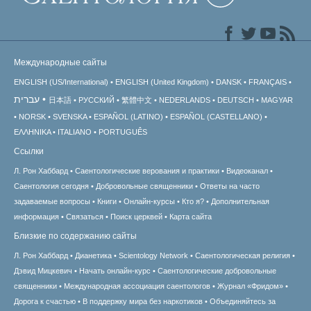
Международные сайты
ENGLISH (US/International)
ENGLISH (United Kingdom)
DANSK
FRANÇAIS
עברית
日本語
РУССКИЙ
繁體中文
NEDERLANDS
DEUTSCH
MAGYAR
NORSK
SVENSKA
ESPAÑOL (LATINO)
ESPAÑOL (CASTELLANO)
ΕΛΛΗΝΙΚA
ITALIANO
PORTUGUÊS
Ссылки
Л. Рон Хаббард
Саентологические верования и практики
Видеоканал
Саентология сегодня
Добровольные священники
Ответы на часто
задаваемые вопросы
Книги
Онлайн-курсы
Кто я?
Дополнительная
информация
Связаться
Поиск церквей
Карта сайта
Близкие по содержанию сайты
Л. Рон Хаббард
Дианетика
Scientology Network
Саентологическая религия
Дэвид Мицкевич
Начать онлайн-курс
Саентологические добровольные
священники
Международная ассоциация саентологов
Журнал «Фридом»
Дорога к счастью
В поддержку мира без наркотиков
Объединяйтесь за