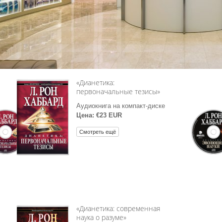
личие?
«Дианетика:
первоначальные тезисы»
Аудиокнига на компакт-диске
Цена: €23 EUR
Смотреть ещё
«Дианетика: современная
наука о разуме»