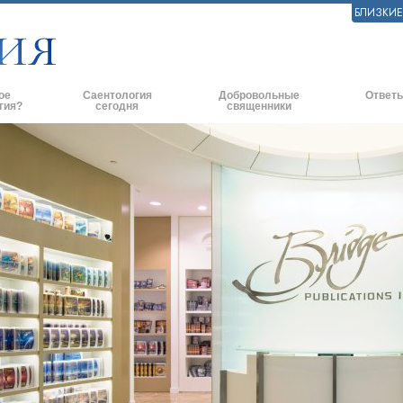
БЛИЗКИ
ое
Саентология
Добровольные
Ответы
гия?
сегодня
священники
практики
Саентологические церкви
Эффективное оказание помощи
Истоки и 
ские принципы и
Новые саентологические церкви
Помощь в чрезвычайных ситуациях
Внутри це
Продвинутые организации
По всему миру
Саентолог
и говорят о
Наземная база Флага
ь с саентологом
«Фривиндз»
и
Распространение Саентологии по
всему миру
нципы Саентологии
Дэвид Мицкевич - Духовный лидер
ианетику
саентологической религии
ависть.