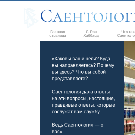
Главная
Л. Рон
Что так
страница
Хаббард
Саентоло
Верования и 
«Каковы ваши цели? Куда
Саентологиче
кодексы
вы направляетесь? Почему
вы здесь? Что вы собой
Что саентолог
Саентологии
представляете?
Познакомьтес
Саентология дала ответы
на эти вопросы, настоящие,
Внутри церкв
правдивые ответы, которые
сослужат вам службу.
Основные при
Введение в Д
Ведь Саентология — о
вас».
Любовь и нен