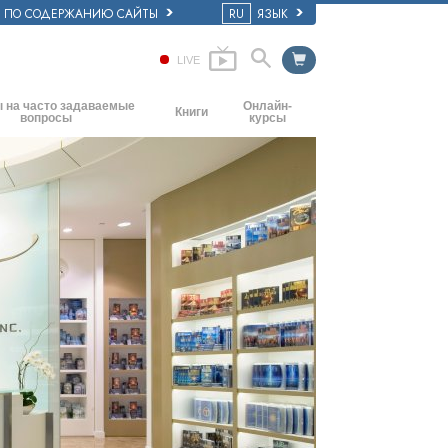
Е ПО СОДЕРЖАНИЮ САЙТЫ
RU
ЯЗЫК
LIVE
 на часто задаваемые
Онлайн-
Книги
вопросы
курсы
Начальные книги
основные принципы
Как разрешать конфликты
Аудиокниги
ркви
Динамики существования
Вводные лекции
ия: её организация
Компоненты понимания
Фильмы
Как противостоять опасному
окружению
Помощь при болезнях и травмах
Целостность и честность
Супружество
Шкала эмоциональных тонов