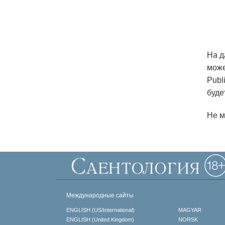
На д
може
Publ
буде
Не м
Международные сайты
ENGLISH (US/International)
MAGYAR
ENGLISH (United Kingdom)
NORSK