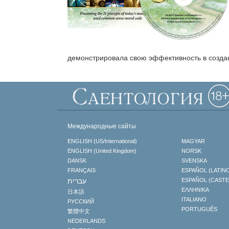
Что такое ве
демонстрировала свою эффективность в созда
Международные сайты
ENGLISH (US/International)
MAGYAR
ENGLISH (United Kingdom)
NORSK
DANSK
SVENSKA
FRANÇAIS
ESPAÑOL (LATIN
עברית
ESPAÑOL (CAST
ΕΛΛΗΝΙΚA
日本語
ITALIANO
РУССКИЙ
PORTUGUÊS
繁體中文
NEDERLANDS