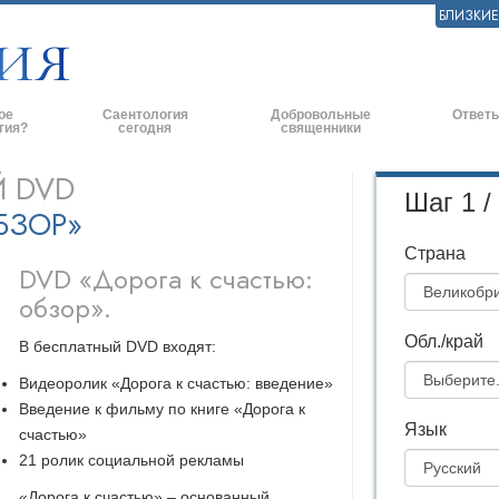
БЛИЗКИ
ое
Саентология
Добровольные
Ответы
гия?
сегодня
священники
практики
Саентологические церкви
Эффективное оказание помощи
Истоки и 
Й DVD
Шаг 1 /
БЗОР»
ские принципы и
Новые саентологические церкви
Помощь в чрезвычайных ситуациях
Внутри це
Страна
Продвинутые организации
По всему миру
Саентолог
DVD «Дорога к счастью:
и говорят о
обзор».
Наземная база Флага
ь с саентологом
«Фривиндз»
Обл./край
В бесплатный DVD входят:
и
Видеоролик «Дорога к счастью: введение»
Распространение Саентологии по
всему миру
Введение к фильму по книге «Дорога к
нципы Саентологии
Язык
счастью»
Дэвид Мицкевич - Духовный лидер
ианетику
саентологической религии
21 ролик социальной рекламы
ависть.
«Дорога к счастью»
– основанный