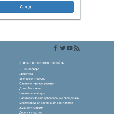
Решение проблемы наркотиков
След.
Дети
Инструменты для использования
в работе
Этика и состояния
Причина подавления
Расследования
Близкие по содержанию сайты
Основы организации
Л. Рон Хаббард
Дианетика
Основы связей с общественностью
Scientology Network
Саентологическая религия
Задачи и цели
Дэвид Мицкевич
Начать онлайн-курс
Технология обучения
Саентологические добровольные священники
Международная ассоциация саентологов
Общение
Журнал «Фридом»
Дорога к счастью