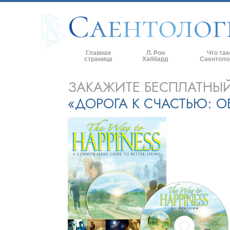
Главная
Л. Рон
Что так
страница
Хаббард
Саентоло
Верования и 
ЗАКАЖИТЕ БЕСПЛАТНЫ
«ДОРОГА К СЧАСТЬЮ: О
Саентологиче
кодексы
Что саентолог
Саентологии
Познакомьтес
Внутри церкв
Основные при
Введение в Д
Любовь и нен