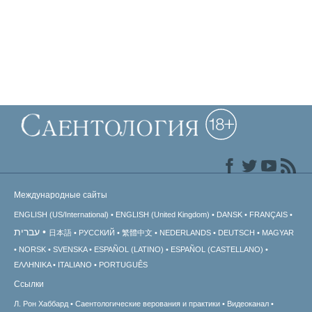
Международные сайты
ENGLISH (US/International)
ENGLISH (United Kingdom)
DANSK
FRANÇAIS
עברית
日本語
РУССКИЙ
繁體中文
NEDERLANDS
DEUTSCH
MAGYAR
NORSK
SVENSKA
ESPAÑOL (LATINO)
ESPAÑOL (CASTELLANO)
ΕΛΛΗΝΙΚA
ITALIANO
PORTUGUÊS
Ссылки
Л. Рон Хаббард
Саентологические верования и практики
Видеоканал