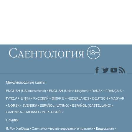
Международные сайты
ENGLISH (US/International)
ENGLISH (United Kingdom)
DANSK
FRANÇAIS
עברית
日本語
РУССКИЙ
繁體中文
NEDERLANDS
DEUTSCH
MAGYAR
NORSK
SVENSKA
ESPAÑOL (LATINO)
ESPAÑOL (CASTELLANO)
ΕΛΛΗΝΙΚA
ITALIANO
PORTUGUÊS
Ссылки
Л. Рон Хаббард
Саентологические верования и практики
Видеоканал