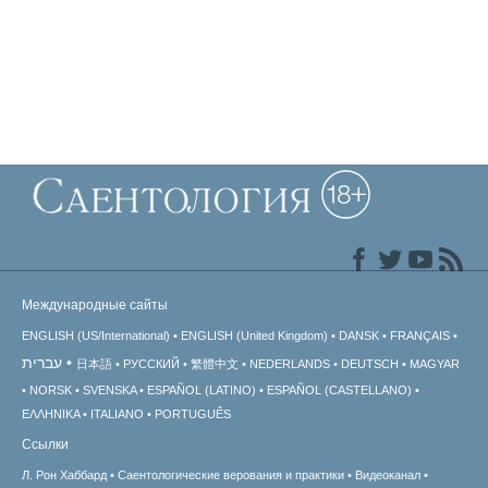
Международные сайты
ENGLISH (US/International)
ENGLISH (United Kingdom)
DANSK
FRANÇAIS
עברית
日本語
РУССКИЙ
繁體中文
NEDERLANDS
DEUTSCH
MAGYAR
NORSK
SVENSKA
ESPAÑOL (LATINO)
ESPAÑOL (CASTELLANO)
ΕΛΛΗΝΙΚA
ITALIANO
PORTUGUÊS
Ссылки
Л. Рон Хаббард
Саентологические верования и практики
Видеоканал