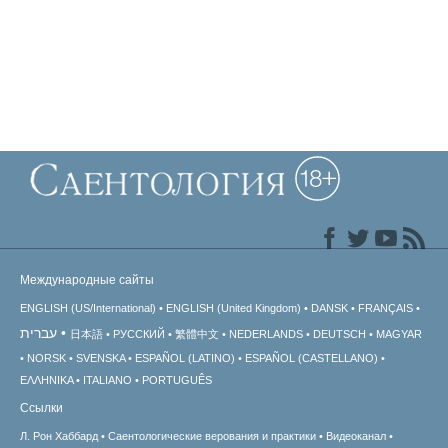
Международные сайты
ENGLISH (US/International)
ENGLISH (United Kingdom)
DANSK
FRANÇAIS
עברית
日本語
РУССКИЙ
繁體中文
NEDERLANDS
DEUTSCH
MAGYAR
NORSK
SVENSKA
ESPAÑOL (LATINO)
ESPAÑOL (CASTELLANO)
ΕΛΛΗΝΙΚA
ITALIANO
PORTUGUÊS
Ссылки
Л. Рон Хаббард
Саентологические верования и практики
Видеоканал