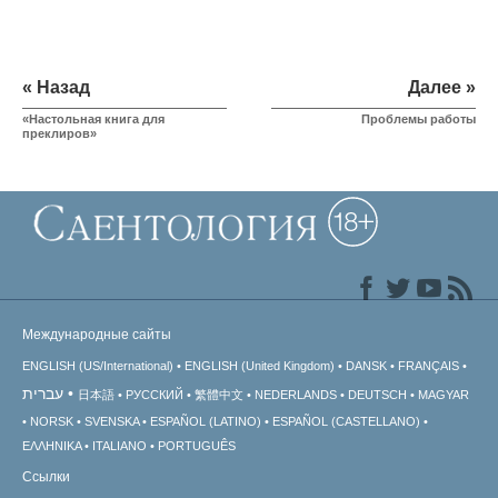
« Назад
Далее »
«Настольная книга для
Проблемы работы
преклиров»
Международные сайты
ENGLISH (US/International)
ENGLISH (United Kingdom)
DANSK
FRANÇAIS
עברית
日本語
РУССКИЙ
繁體中文
NEDERLANDS
DEUTSCH
MAGYAR
NORSK
SVENSKA
ESPAÑOL (LATINO)
ESPAÑOL (CASTELLANO)
ΕΛΛΗΝΙΚA
ITALIANO
PORTUGUÊS
Ссылки