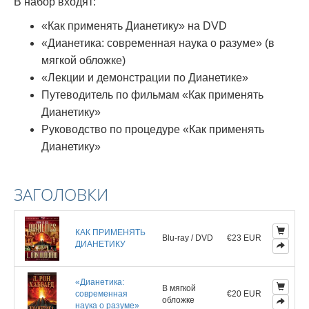
В набор входят:
«Как применять Дианетику» на DVD
«Дианетика: современная наука о разуме» (в
мягкой обложке)
«Лекции и демонстрации по Дианетике»
Путеводитель по фильмам «Как применять
Дианетику»
Руководство по процедуре «Как применять
Дианетику»
ЗАГОЛОВКИ
КАК ПРИМЕНЯТЬ
Blu-ray / DVD
€23 EUR
ДИАНЕТИКУ
«Дианетика:
В мягкой
современная
€20 EUR
обложке
наука о разуме»