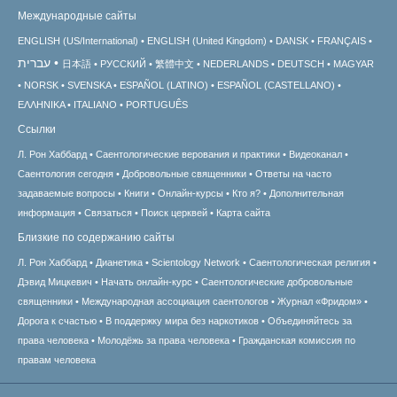
Международные сайты
ENGLISH (US/International)
ENGLISH (United Kingdom)
DANSK
FRANÇAIS
עברית
日本語
РУССКИЙ
繁體中文
NEDERLANDS
DEUTSCH
MAGYAR
NORSK
SVENSKA
ESPAÑOL (LATINO)
ESPAÑOL (CASTELLANO)
ΕΛΛΗΝΙΚA
ITALIANO
PORTUGUÊS
Ссылки
Л. Рон Хаббард
Саентологические верования и практики
Видеоканал
Саентология сегодня
Добровольные священники
Ответы на часто
задаваемые вопросы
Книги
Онлайн-курсы
Кто я?
Дополнительная
информация
Связаться
Поиск церквей
Карта сайта
Близкие по содержанию сайты
Л. Рон Хаббард
Дианетика
Scientology Network
Саентологическая религия
Дэвид Мицкевич
Начать онлайн-курс
Саентологические добровольные
священники
Международная ассоциация саентологов
Журнал «Фридом»
Дорога к счастью
В поддержку мира без наркотиков
Объединяйтесь за
права человека
Молодёжь за права человека
Гражданская комиссия по
правам человека