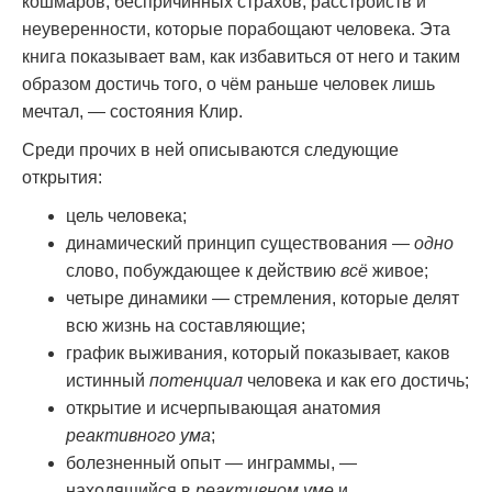
кошмаров, беспричинных страхов, расстройств и
неуверенности, которые порабощают человека. Эта
книга показывает вам, как избавиться от него и таким
образом достичь того, о чём раньше человек лишь
мечтал, — состояния Клир.
Среди прочих в ней описываются следующие
открытия:
цель человека;
динамический принцип существования —
одно
слово, побуждающее к действию
всё
живое;
четыре динамики — стремления, которые делят
всю жизнь на составляющие;
график выживания, который показывает, каков
истинный
потенциал
человека и как его достичь;
открытие и исчерпывающая анатомия
реактивного ума
;
болезненный опыт — инграммы, —
находящийся в
реактивном уме
и