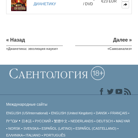
€23 EUR
ДИАНЕТИКУ
/ DVD
« Назад
Далее »
«Дианетика: эволюция науки»
«Самоанализ»
Международные сайты
ENGLISH (US/International)
ENGLISH (United Kingdom)
DANSK
FRANÇAIS
עברית
日本語
РУССКИЙ
繁體中文
NEDERLANDS
DEUTSCH
MAGYAR
NORSK
SVENSKA
ESPAÑOL (LATINO)
ESPAÑOL (CASTELLANO)
ΕΛΛΗΝΙΚA
ITALIANO
PORTUGUÊS