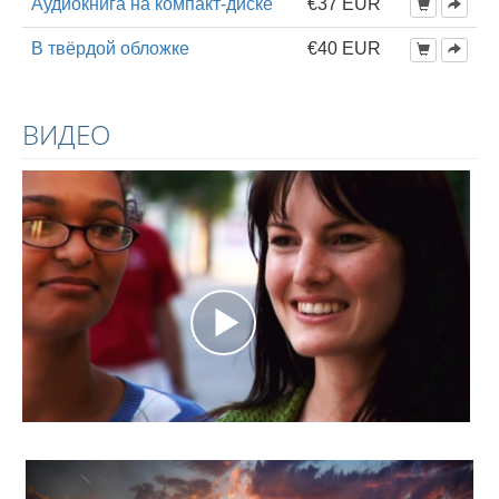
Аудиокнига на компакт-диске
€37 EUR
В твёрдой обложке
€40 EUR
ВИДЕО