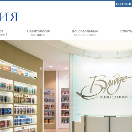
БЛИЗКИ
ое
Саентология
Добровольные
Ответы
гия?
сегодня
священники
практики
Саентологические церкви
Эффективное оказание помощи
Истоки и 
ские принципы и
Новые саентологические церкви
Помощь в чрезвычайных ситуациях
Внутри це
Продвинутые организации
По всему миру
Саентолог
и говорят о
Наземная база Флага
ь с саентологом
«Фривиндз»
и
Распространение Саентологии по
всему миру
нципы Саентологии
Дэвид Мицкевич - Духовный лидер
ианетику
саентологической религии
ависть.