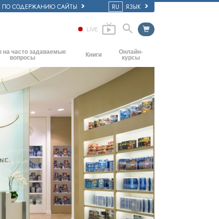
Е ПО СОДЕРЖАНИЮ САЙТЫ
RU
ЯЗЫК
LIVE
 на часто задаваемые
Онлайн-
Книги
вопросы
курсы
Начальные книги
основные принципы
Как разрешать конфликты
Аудиокниги
ркви
Динамики существования
Вводные лекции
ия: её организация
Компоненты понимания
Фильмы
Как противостоять опасному
окружению
Помощь при болезнях и травмах
Целостность и честность
Супружество
Шкала эмоциональных тонов