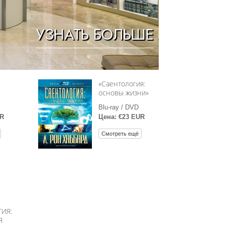
Решение проблемы наркотиков
УЗНАТЬ БОЛЬШЕ
Дети
Инструменты для использования
в работе
Этика и состояния
«Саентология:
основы жизни»
Причина подавления
Blu-ray / DVD
Расследования
UR
Цена: €23 EUR
Основы организации
Смотреть ещё
Основы связей с общественностью
Задачи и цели
Технология обучения
Общение
ИЯ:
Я