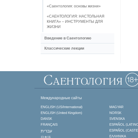
«Саентология: основы жизни»
«САЕНТОЛОГИЯ: НАСТОЛЬНАЯ
КНИГА» – ИНСТРУМЕНТЫ ДЛЯ
ЖИЗНИ
Введение в Саентологию
Классические лекции
Международные сайты
ENGLISH (US/International)
MAGYAR
ENGLISH (United Kingdom)
NORSK
DANSK
SVENSKA
FRANÇAIS
ESPAÑOL (LATIN
עברית
ESPAÑOL (CAST
ΕΛΛΗΝΙΚA
日本語