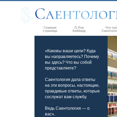
Главная
Л. Рон
Что так
страница
Хаббард
Саентоло
Верования и 
«Каковы ваши цели? Куда
Саентологиче
кодексы
вы направляетесь? Почему
вы здесь? Что вы собой
Что саентолог
Саентологии
представляете?
Познакомьтес
Саентология дала ответы
на эти вопросы, настоящие,
Внутри церкв
правдивые ответы, которые
сослужат вам службу.
Основные при
Введение в Д
Ведь Саентология — о
вас».
Любовь и нен