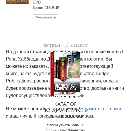
DVD
Цена: €18 EUR
Смотреть ещё
БЕСПЛАТНЫЙ КАТАЛОГ
На данной странице представлены основные книги Л.
Рона Хаббарда по Дианетике и Саентологии. Вы
можете их заказать, кликнув по соответствующей
книге, заказ будет сделан в издательство Bridge
Publications, расположенное в Калифорнии, оплата
будет произведена в это издательство, доставка книги
будет осуществлена из Калифорнии.
КАТАЛОГ
Не можете решить, с чего начать?
Свяжитесь с нами,
ПО ДИАНЕТИКЕ И
САЕНТОЛОГИИ
и ваш личный консультант поможет вам.
Чтобы узнать больше
о принципах Дианетики