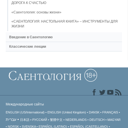
ДОРОГА К СЧАСТЬЮ
«Саентология: основы жизни»
«САЕНТОЛОГИЯ: НАСТОЛЬНАЯ КНИГА» – ИНСТРУМЕНТЫ ДЛЯ
ЖИЗНИ
Введение в Саентологию
Классические лекции
Международные сайты
ENGLISH (US/International)
ENGLISH (United Kingdom)
DANSK
FRANÇAIS
עברית
日本語
РУССКИЙ
繁體中文
NEDERLANDS
DEUTSCH
MAGYAR
NORSK
SVENSKA
ESPAÑOL (LATINO)
ESPAÑOL (CASTELLANO)