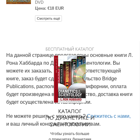
DVD
Цена: €18 EUR
Смотреть ещё
БЕСПЛАТНЫЙ КАТАЛОГ
На данной странице представлены основные книги Л.
Рона Хаббарда по Дианетике и Саентологии. Вы
можете их заказать, кликнув по соответствующей
книге, заказ будет сделан в издательство Bridge
Publications, расположенное в Калифорнии, оплата
будет произведена в это издательство, доставка книги
будет осуществлена из Калифорнии.
КАТАЛОГ
Не можете решить, с чего начать?
Свяжитесь с нами,
ПО ДИАНЕТИКЕ И
САЕНТОЛОГИИ
и ваш личный консультант поможет вам.
Чтобы узнать больше
о принципах Дианетики