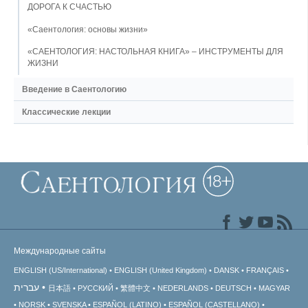
ДОРОГА К СЧАСТЬЮ
«Саентология: основы жизни»
«САЕНТОЛОГИЯ: НАСТОЛЬНАЯ КНИГА» – ИНСТРУМЕНТЫ ДЛЯ
ЖИЗНИ
Введение в Саентологию
Классические лекции
Международные сайты
ENGLISH (US/International)
ENGLISH (United Kingdom)
DANSK
FRANÇAIS
עברית
日本語
РУССКИЙ
繁體中文
NEDERLANDS
DEUTSCH
MAGYAR
NORSK
SVENSKA
ESPAÑOL (LATINO)
ESPAÑOL (CASTELLANO)