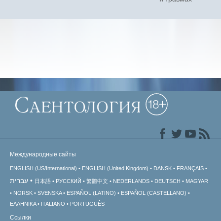
Международные сайты
ENGLISH (US/International)
ENGLISH (United Kingdom)
DANSK
FRANÇAIS
עברית
日本語
РУССКИЙ
繁體中文
NEDERLANDS
DEUTSCH
MAGYAR
NORSK
SVENSKA
ESPAÑOL (LATINO)
ESPAÑOL (CASTELLANO)
ΕΛΛΗΝΙΚA
ITALIANO
PORTUGUÊS
Ссылки