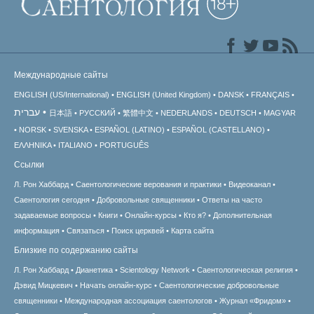
Международные сайты
ENGLISH (US/International)
ENGLISH (United Kingdom)
DANSK
FRANÇAIS
עברית
日本語
РУССКИЙ
繁體中文
NEDERLANDS
DEUTSCH
MAGYAR
NORSK
SVENSKA
ESPAÑOL (LATINO)
ESPAÑOL (CASTELLANO)
ΕΛΛΗΝΙΚA
ITALIANO
PORTUGUÊS
Ссылки
Л. Рон Хаббард
Саентологические верования и практики
Видеоканал
Саентология сегодня
Добровольные священники
Ответы на часто
задаваемые вопросы
Книги
Онлайн-курсы
Кто я?
Дополнительная
информация
Связаться
Поиск церквей
Карта сайта
Близкие по содержанию сайты
Л. Рон Хаббард
Дианетика
Scientology Network
Саентологическая религия
Дэвид Мицкевич
Начать онлайн-курс
Саентологические добровольные
священники
Международная ассоциация саентологов
Журнал «Фридом»