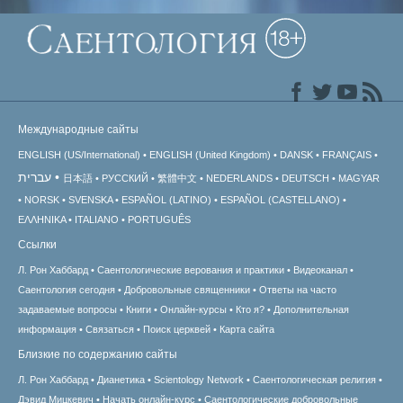
Международные сайты
ENGLISH (US/International)
ENGLISH (United Kingdom)
DANSK
FRANÇAIS
עברית
日本語
РУССКИЙ
繁體中文
NEDERLANDS
DEUTSCH
MAGYAR
NORSK
SVENSKA
ESPAÑOL (LATINO)
ESPAÑOL (CASTELLANO)
ΕΛΛΗΝΙΚA
ITALIANO
PORTUGUÊS
Ссылки
Л. Рон Хаббард
Саентологические верования и практики
Видеоканал
Саентология сегодня
Добровольные священники
Ответы на часто
задаваемые вопросы
Книги
Онлайн-курсы
Кто я?
Дополнительная
информация
Связаться
Поиск церквей
Карта сайта
Близкие по содержанию сайты
Л. Рон Хаббард
Дианетика
Scientology Network
Саентологическая религия
Дэвид Мицкевич
Начать онлайн-курс
Саентологические добровольные