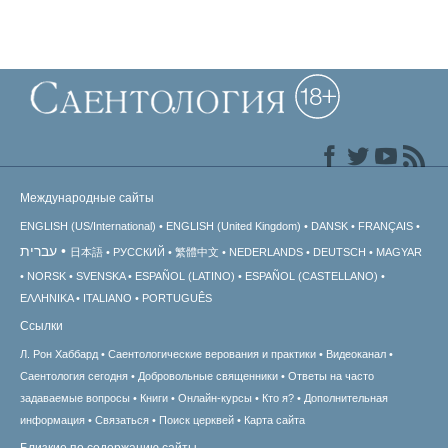
Международные сайты
ENGLISH (US/International)
ENGLISH (United Kingdom)
DANSK
FRANÇAIS
עברית
日本語
РУССКИЙ
繁體中文
NEDERLANDS
DEUTSCH
MAGYAR
NORSK
SVENSKA
ESPAÑOL (LATINO)
ESPAÑOL (CASTELLANO)
ΕΛΛΗΝΙΚA
ITALIANO
PORTUGUÊS
Ссылки
Л. Рон Хаббард
Саентологические верования и практики
Видеоканал
Саентология сегодня
Добровольные священники
Ответы на часто
задаваемые вопросы
Книги
Онлайн-курсы
Кто я?
Дополнительная
информация
Связаться
Поиск церквей
Карта сайта