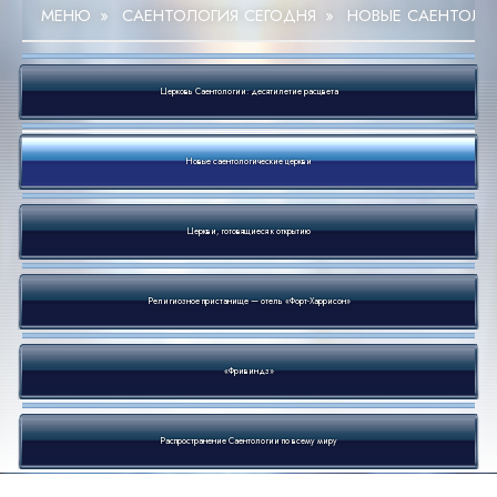
МЕНЮ
»
САЕНТОЛОГИЯ СЕГОДНЯ
»
НОВЫЕ САЕНТОЛО
Церковь Саентологии: десятилетие расцвета
Новые саентологические церкви
Церкви, готовящиеся к открытию
Религиозное пристанище — отель «Форт-Харрисон»
«Фривиндз»
Распространение Саентологии по всему миру