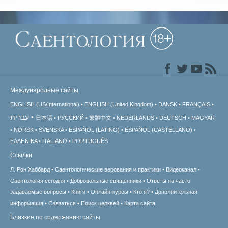
Международные сайты
ENGLISH (US/International)
ENGLISH (United Kingdom)
DANSK
FRANÇAIS
עברית
日本語
РУССКИЙ
繁體中文
NEDERLANDS
DEUTSCH
MAGYAR
NORSK
SVENSKA
ESPAÑOL (LATINO)
ESPAÑOL (CASTELLANO)
ΕΛΛΗΝΙΚA
ITALIANO
PORTUGUÊS
Ссылки
Л. Рон Хаббард
Саентологические верования и практики
Видеоканал
Саентология сегодня
Добровольные священники
Ответы на часто
задаваемые вопросы
Книги
Онлайн-курсы
Кто я?
Дополнительная
информация
Связаться
Поиск церквей
Карта сайта
Близкие по содержанию сайты