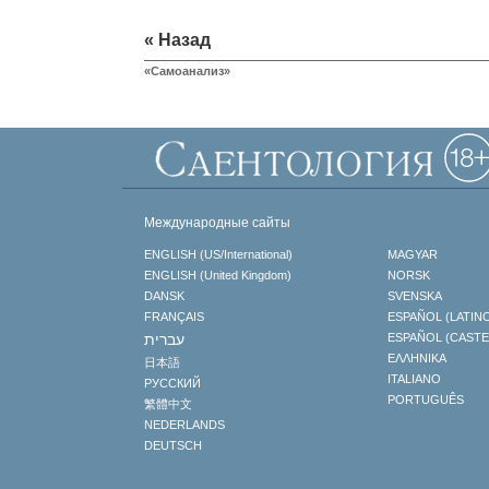
« Назад
«Самоанализ»
Международные сайты
ENGLISH (US/International)
MAGYAR
ENGLISH (United Kingdom)
NORSK
DANSK
SVENSKA
FRANÇAIS
ESPAÑOL (LATIN
עברית
ESPAÑOL (CAST
ΕΛΛΗΝΙΚA
日本語
ITALIANO
РУССКИЙ
PORTUGUÊS
繁體中文
NEDERLANDS
DEUTSCH