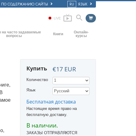
Е ПО СОДЕРЖАНИЮ САЙТЫ
RU
ЯЗЫК
LIVE
 на часто задаваемые
Онлайн-
Книги
вопросы
курсы
Начальные книги
основные принципы
Как разрешать конфликты
Аудиокниги
ркви
Динамики существования
Купить
€17 EUR
Вводные лекции
ия: её организация
Компоненты понимания
Количество
Фильмы
Как противостоять опасному
ниге,
окружению
Язык
В
Помощь при болезнях и травмах
самое
Бесплатная доставка
Целостность и честность
Настоящее время право на
бесплатную доставку.
Супружество
В наличии.
о,
Шкала эмоциональных тонов
ЗАКАЗЫ ОТПРАВЛЯЮТСЯ