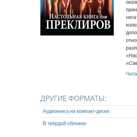
оказ
Что такое ве
прин
нега
изло
допо
отно
раз
«Нас
«Сам
Чита
ДРУГИЕ ФОРМАТЫ:
Аудиокнига на компакт-диске
В твёрдой обложке