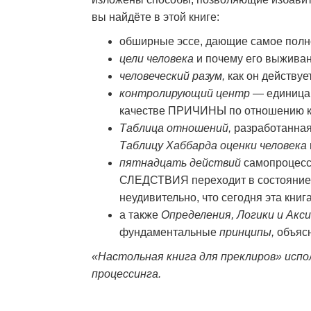
вы найдёте в этой книге:
обширные эссе, дающие самое пол
цели человека
и почему его выживан
человеческий разум,
как он действует
контролирующий центр
— единица 
качестве ПРИЧИНЫ по отношению к 
Таблица отношений,
разработанная
Таблицу Хаббарда оценки человека
пятнадцать действий
самопроцесси
СЛЕДСТВИЯ переходит в состояние
неудивительно, что сегодня эта книг
а также
Определения, Логики и Акс
фундаментальные
принципы,
объяс
«Настольная книга для преклиров» испо
процессинга.