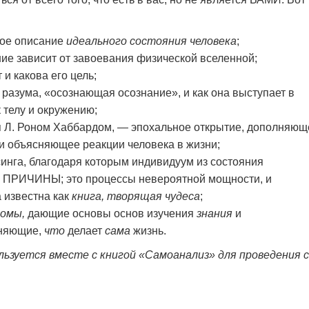
ное описание
идеального состояния человека
;
ие зависит от завоевания физической вселенной;
 и какова его цель;
разума, «осознающая осознание», и как она выступает в
телу и окружению;
 Л. Роном Хаббардом, — эпохальное открытие, дополняющ
и объясняющее реакции человека в жизни;
нга, благодаря которым индивидуум из состояния
 ПРИЧИНЫ; это процессы невероятной мощности, и
а известна как
книга, творящая чудеса
;
иомы,
дающие основы основ изучения
знания
и
няющие,
что
делает
сама
жизнь.
льзуется вместе с книгой «Самоанализ» для проведения 