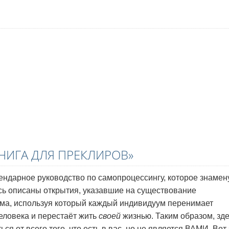
НИГА ДЛЯ ПРЕКЛИРОВ»
ендарное руководство по самопроцессингу, которое знамен
есь описаны открытия, указавшие на существование
а, используя который каждый индивидуум перенимает
еловека и перестаёт жить
своей
жизнью. Таким образом, зд
 от всего того, что есть в вас, но не является ВАМИ. Вот 