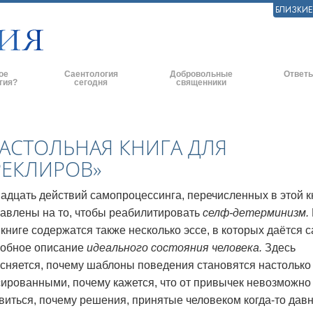
БЛИЗКИ
ое
Саентология
Добровольные
Ответы
гия?
сегодня
священники
практики
Саентологические церкви
Эффективное оказание помощи
Истоки и 
ские принципы и
Новые саентологические церкви
Помощь в чрезвычайных ситуациях
Внутри це
АСТОЛЬНАЯ КНИГА ДЛЯ
РЕКЛИРОВ»
Продвинутые организации
По всему миру
Саентолог
и говорят о
Наземная база Флага
адцать действий самопроцессинга, перечисленных в этой к
ь с саентологом
авлены на то, чтобы реабилитировать
селф-детерминизм.
«Фривиндз»
 книге содержатся также несколько эссе, в которых даётся 
и
Распространение Саентологии по
обное описание
идеального состояния человека.
Здесь
всему миру
нципы Саентологии
сняется, почему шаблоны поведения становятся настолько
Дэвид Мицкевич - Духовный лидер
ированными, почему кажется, что от привычек невозможно
ианетику
саентологической религии
виться, почему решения, принятые человеком когда-то давн
ависть.