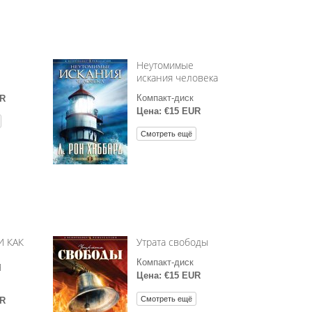
Неутомимые
искания человека
Компакт-диск
UR
Цена: €15 EUR
Смотреть ещё
И КАК
Утрата свободы
Компакт-диск
Я
Цена: €15 EUR
Смотреть ещё
UR