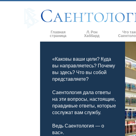
Главная
Л. Рон
Что так
страница
Хаббард
Саентоло
Верования и 
«Каковы ваши цели? Куда
Саентологиче
кодексы
вы направляетесь? Почему
вы здесь? Что вы собой
Что саентолог
Саентологии
представляете?
Познакомьтес
Саентология дала ответы
на эти вопросы, настоящие,
Внутри церкв
правдивые ответы, которые
сослужат вам службу.
Основные при
Введение в Д
Ведь Саентология — о
вас».
Любовь и нен