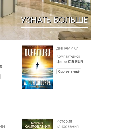
Решение проблемы наркотиков
УЗНАТЬ БОЛЬШЕ
Дети
Инструменты для использования
в работе
Этика и состояния
ДИНАМИКИ
Причина подавления
Компакт-диск
Цена: €15 EUR
Расследования
UR
Смотреть ещё
Основы организации
Основы связей с общественностью
Задачи и цели
Технология обучения
Общение
История
ИИ
клирования