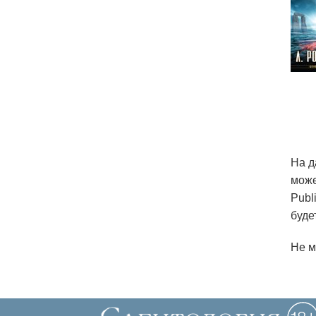
На д
може
Publ
буде
Не м