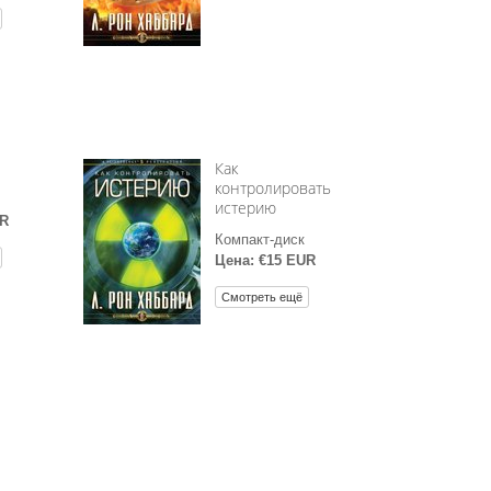
Как
контролировать
истерию
UR
Компакт-диск
Цена: €15 EUR
Смотреть ещё