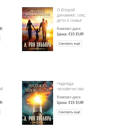
О Второй
и
динамике: секс,
дети и семья
Компакт-диск
UR
Цена: €15 EUR
Смотреть ещё
Надежда
ий
человечества
Компакт-диск
UR
Цена: €15 EUR
Смотреть ещё