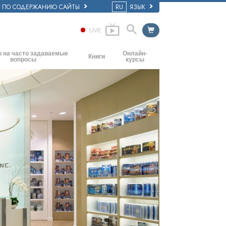
Е ПО СОДЕРЖАНИЮ САЙТЫ
RU
ЯЗЫК
LIVE
 на часто задаваемые
Онлайн-
Книги
вопросы
курсы
Начальные книги
основные принципы
Как разрешать конфликты
Аудиокниги
ркви
Динамики существования
Вводные лекции
ия: её организация
Компоненты понимания
Фильмы
Как противостоять опасному
окружению
Помощь при болезнях и травмах
Целостность и честность
Супружество
Шкала эмоциональных тонов