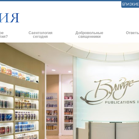
БЛИЗКИ
ое
Саентология
Добровольные
Ответы
гия?
сегодня
священники
практики
Саентологические церкви
Эффективное оказание помощи
Истоки и 
ские принципы и
Новые саентологические церкви
Помощь в чрезвычайных ситуациях
Внутри це
Продвинутые организации
По всему миру
Саентолог
и говорят о
Наземная база Флага
ь с саентологом
«Фривиндз»
и
Распространение Саентологии по
всему миру
нципы Саентологии
Дэвид Мицкевич - Духовный лидер
ианетику
саентологической религии
ависть.