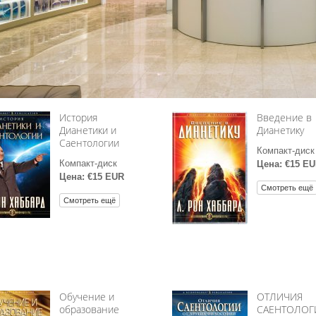
личие?
История
Введение в
Дианетики и
Дианетику
Саентологии
Компакт-диск
Компакт-диск
Цена: €15 E
Цена: €15 EUR
Смотреть ещё
Смотреть ещё
Обучение и
ОТЛИЧИЯ
образование
САЕНТОЛОГ