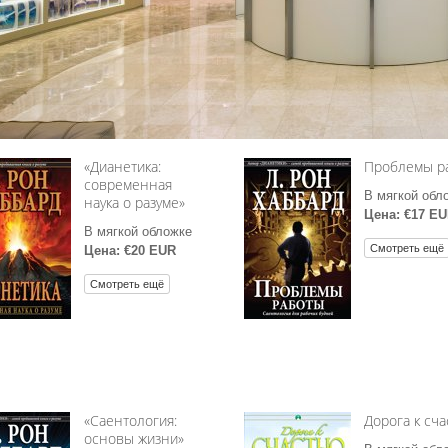
личие?
«Дианетика:
Проблемы р
современная
В мягкой обл
наука о разуме»
Цена: €17 E
В мягкой обложке
Смотреть ещё
Цена: €20 EUR
Смотреть ещё
«Саентология:
Дорога к сч
основы жизни»