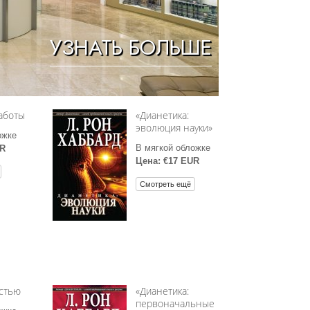
Решение проблемы наркотиков
УЗНАТЬ БОЛЬШЕ
Дети
Инструменты для использования
в работе
Этика и состояния
аботы
«Дианетика:
эволюция науки»
Причина подавления
ожке
В мягкой обложке
UR
Расследования
Цена: €17 EUR
Основы организации
Смотреть ещё
Основы связей с общественностью
Задачи и цели
Технология обучения
Общение
астью
«Дианетика:
первоначальные