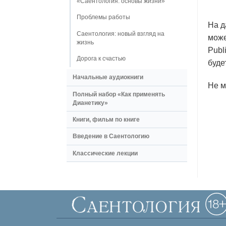
«Саентология: основы жизни»
Проблемы работы
На д
Саентология: новый взгляд на
може
жизнь
Publ
Дорога к счастью
буде
Начальные аудиокниги
Не м
Полный набор «Как применять
Дианетику»
Книги, фильм по книге
Введение в Саентологию
Классические лекции