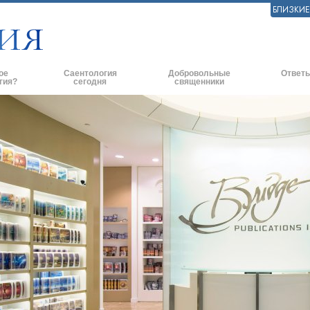
БЛИЗКИ
ое
Саентология
Добровольные
Ответы
гия?
сегодня
священники
практики
Саентологические церкви
Эффективное оказание помощи
Истоки и 
ские принципы и
Новые саентологические церкви
Помощь в чрезвычайных ситуациях
Внутри це
Продвинутые организации
По всему миру
Саентолог
и говорят о
Наземная база Флага
ь с саентологом
«Фривиндз»
и
Распространение Саентологии по
всему миру
нципы Саентологии
Дэвид Мицкевич - Духовный лидер
ианетику
саентологической религии
ависть.