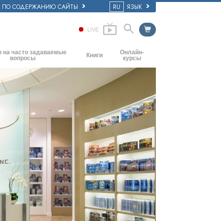
Е ПО СОДЕРЖАНИЮ САЙТЫ
RU
ЯЗЫК
LIVE
 на часто задаваемые
Онлайн-
Книги
вопросы
курсы
Начальные книги
основные принципы
Как разрешать конфликты
Аудиокниги
ркви
Динамики существования
Вводные лекции
ия: её организация
Компоненты понимания
Фильмы
Как противостоять опасному
окружению
Помощь при болезнях и травмах
Целостность и честность
Супружество
Шкала эмоциональных тонов