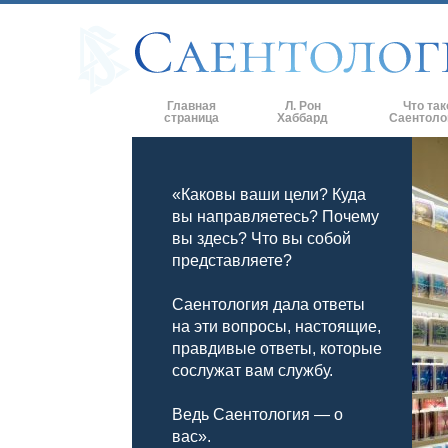
Главная
Л. Рон
Что так
страница
Хаббард
Саентоло
Верования и 
«Каковы ваши цели? Куда
Саентологиче
кодексы
вы направляетесь? Почему
вы здесь? Что вы собой
Что саентолог
Саентологии
представляете?
Познакомьтес
Саентология дала ответы
на эти вопросы, настоящие,
Внутри церкв
правдивые ответы, которые
сослужат вам службу.
Основные при
Введение в Д
Ведь Саентология — о
вас».
Любовь и нен