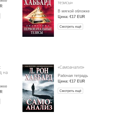
ожке
тезисы»
UR
В мягкой обложке
Цена: €17 EUR
Смотреть ещё
:
«Самоанализ»
д на
Рабочая тетрадь
Цена: €17 EUR
ожке
Смотреть ещё
UR